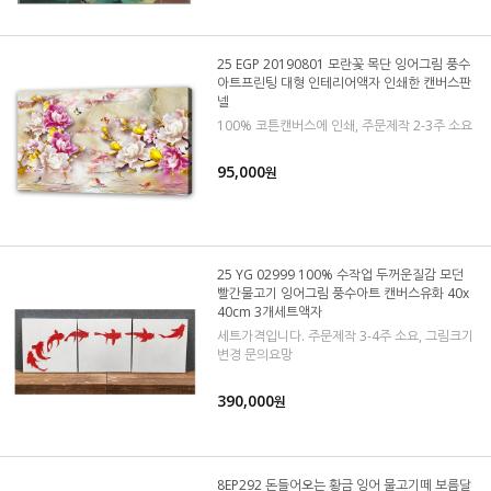
25 EGP 20190801 모란꽃 목단 잉어그림 풍수
아트프린팅 대형 인테리어액자 인쇄한 캔버스판
넬
100% 코튼캔버스에 인쇄, 주문제작 2-3주 소요
95,000
원
25 YG 02999 100% 수작업 두꺼운질감 모던
빨간물고기 잉어그림 풍수아트 캔버스유화 40x
40cm 3개세트액자
세트가격입니다. 주문제작 3-4주 소요, 그림크기
변경 문의요망
390,000
원
8EP292 돈들어오는 황금 잉어 물고기떼 보름달