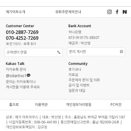
예가아트소개
유화주문제작안내
Customer Center
Bank Account
010-2887-7269
하나은행
070-4252-7269
673-910175-38507
예금주 : 박선영
오전 10시 - 오후 8시
문의 게시판
고객센터 연결
Kakao Talk
Community
카카오톡 문의
후기코너
자료실
@oilartno1
주문제작 문의 및 의뢰
문의는 카카오톡이나
공지 및 이벤트
게시판을 이용해 주세요
질문과 대답
홈으로
이용약관
개인정보처리방침
PC버전
상호 :
예가 아트하우스 |
대표 :
박선영 |
주소 :
충청남도 부여군 부여읍 가탑리 187
|
사업자등록번호 :
308-06-44199 |
통신판매업신고번호 :
충남 제2009-26호 |
개인정보보호책임자 :
김규정