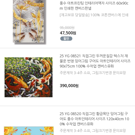
풍수 아트프린팅 인테리어액자 사이즈 60x90c
m 인쇄한 캔버스판넬
[재고보유 당일발송] 100% 코튼캔버스에 인쇄
95,000원
47,500
원
25 YG 08521 직접그린 두꺼운질감 텍스처 재
물운 번영 잉어그림 구어도 아트인테리어 사이즈
90x75cm 100% 수작업 캔버스유화
주문제작 3-4주 소요, 그림크기변경 문의요망
390,000
원
25 YG 08520 직접그린 황금목단 잉어그림 구
어도 풍수 아트인테리어 사이즈 120x40cm 10
0% 수작업 캔버스유화
주문제작 3-4주 소요, 그림크기변경 문의요망