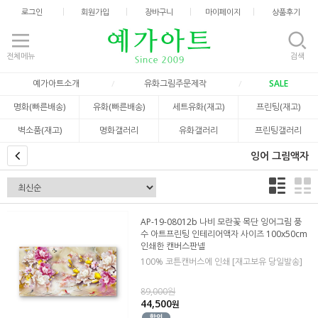
로그인
회원가입
장바구니
마이페이지
상품후기
전체메뉴
검색
예가아트소개
유화그림주문제작
SALE
명화(빠른배송)
유화(빠른배송)
세트유화(재고)
프린팅(재고)
벽소품(재고)
명화갤러리
유화갤러리
프린팅갤러리
잉어 그림액자
AP-19-08012b 나비 모란꽃 목단 잉어그림 풍
수 아트프린팅 인테리어액자 사이즈 100x50cm
인쇄한 캔버스판넬
100% 코튼캔버스에 인쇄 [재고보유 당일발송]
89,000원
44,500
원