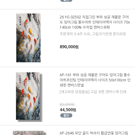
26 YG 02502 직접그린 부와 성공 재물운 구어
도 잉어그림 풍수아트 인테리어액자 사이즈 70x
140cm 100% 수작업 캔버스유화
주문제작 3-4주 소요, 그림크기변경 문의요망
890,000
원
AP-161 부와 성공 재물운 구어도 잉어그림 풍수
아트프린팅 인테리어액자 사이즈 50x100cm 인
쇄한 캔버스판넬
[재고보유 당일발송] 고급 코튼 캔버스에 인쇄
89,000원
44,500
원
AP-2646 모던 골드 럭셔리 황금연꽃 잉어그림