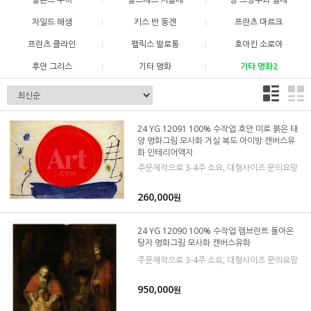
차일드 해샘
키스 반 동겐
프란츠 마르크
프란츠 클라인
펠릭스 발로통
호아킨 소로야
후안 그리스
기타 명화
기타 명화2
24 YG 12091 100% 수작업 호안 미로 붉은 태
양 명화그림 모사화 거실 복도 아이방 캔버스유
화 인테리어액자
주문제작으로 3-4주 소요, 대형사이즈 문의요망
260,000
원
24 YG 12090 100% 수작업 렘브란트 돌아온
탕자 명화그림 모사화 캔버스유화
주문제작으로 3-4주 소요, 대형사이즈 문의요망
950,000
원