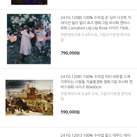
24 YG 12085 100% 수작업 존 싱어 사전트 카
네이션 릴리 릴리 로즈 명화그림 모사화 캔버스
유화 Carnation Lily Lily Rose 사이즈 70x80c
m
주문제작으로 3-4주소요, 그림크기변경 문의요
망
790,000
원
24 YG 12081 100% 수작업 피터 브뤼헐 스케
이트타는 사람들 겨울풍경화 명화그림 모사화 캔
버스유화 사이즈 80x60cm
주문제작으로 3-4주 소요, 그림크기변경 문의요
망
590,000
원
24 YG 12013 100% 수작업 찰스 데무스 데이