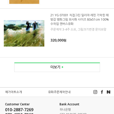
21 YG 07001 직접그린 일리야 레핀 기막힌 해
방감 명화그림 모사화 사이즈 80x51cm 100%
수작업 캔버스유화
주문제작 3-4주 소요, 그림크기변경 문의요망
320,000
원
더보기
+
예가아트소개
유화주문제작안내
Customer Center
Bank Account
010-2887-7269
하나은행