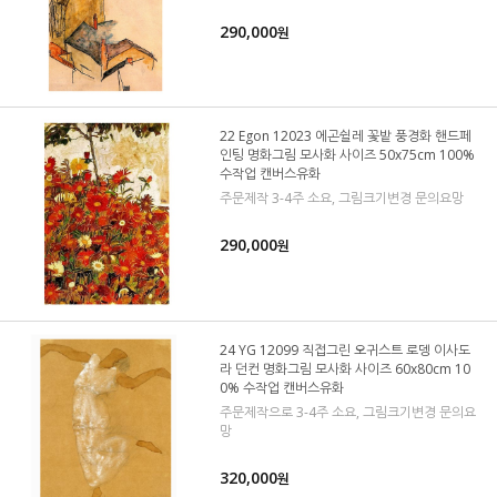
290,000
원
22 Egon 12023 에곤쉴레 꽃밭 풍경화 핸드페
인팅 명화그림 모사화 사이즈 50x75cm 100%
수작업 캔버스유화
주문제작 3-4주 소요, 그림크기변경 문의요망
290,000
원
24 YG 12099 직접그린 오귀스트 로뎅 이사도
라 던컨 명화그림 모사화 사이즈 60x80cm 10
0% 수작업 캔버스유화
주문제작으로 3-4주 소요, 그림크기변경 문의요
망
320,000
원