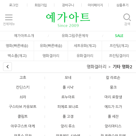
로그인
회원가입
장바구니
마이페이지
상품후기
전체메뉴
검색
예가아트소개
유화그림주문제작
SALE
명화(빠른배송)
유화(빠른배송)
세트유화(재고)
프린팅(재고)
벽소품(재고)
명화갤러리
유화갤러리
프린팅갤러리
명화갤러리
기타 명화2
고흐
모네
칼 라르손
칸딘스키
폴 시냑
뭉크
쇠라
르누아르
마리 로랑생
구스타브 카유보트
피에르 보나르
에드가 드가
클림트
폴 고갱
폴 세잔
아우구스트 마케
앙리 루소
앙리마티스
알폰스 무하
알프레드 시슬레
장 프랑수와 밀레