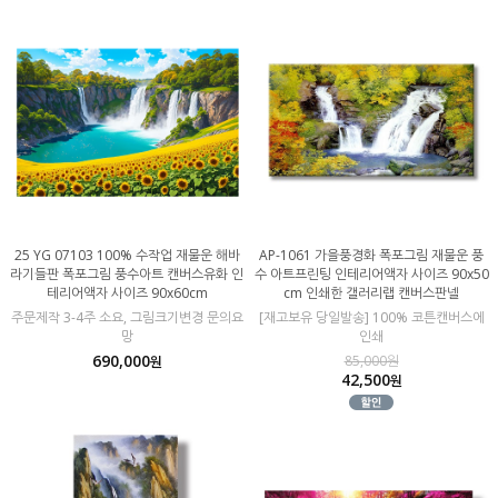
25 YG 07103 100% 수작업 재물운 해바
AP-1061 가을풍경화 폭포그림 재물운 풍
라기들판 폭포그림 풍수아트 캔버스유화 인
수 아트프린팅 인테리어액자 사이즈 90x50
테리어액자 사이즈 90x60cm
cm 인쇄한 갤러리랩 캔버스판넬
주문제작 3-4주 소요, 그림크기변경 문의요
[재고보유 당일발송] 100% 코튼캔버스에
망
인쇄
690,000
85,000원
원
42,500
원