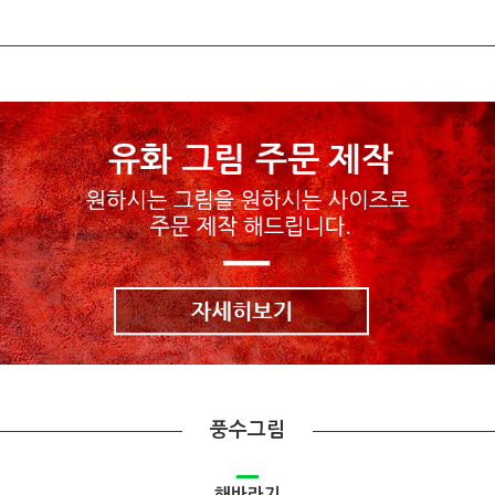
풍수그림
해바라기