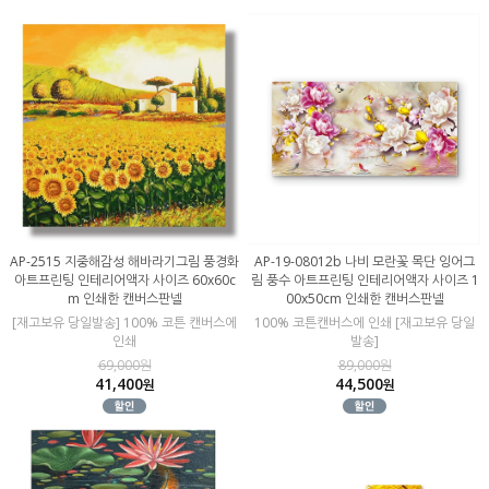
AP-2515 지중해감성 해바라기그림 풍경화
AP-19-08012b 나비 모란꽃 목단 잉어그
아트프린팅 인테리어액자 사이즈 60x60c
림 풍수 아트프린팅 인테리어액자 사이즈 1
m 인쇄한 캔버스판넬
00x50cm 인쇄한 캔버스판넬
[재고보유 당일발송] 100% 코튼 캔버스에
100% 코튼캔버스에 인쇄 [재고보유 당일
인쇄
발송]
69,000원
89,000원
41,400
44,500
원
원