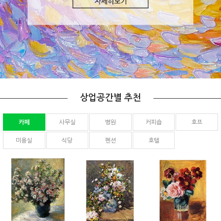
상업공간별 추천
카페
사무실
병원
커피숍
호프
미용실
식당
펜션
호텔