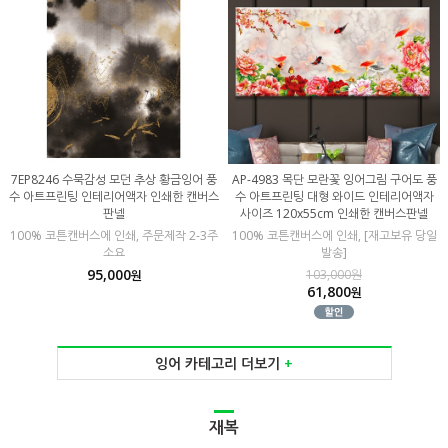
7EP8246 수묵감성 모던 추상 황금잉어 풍
AP-4983 목단 모란꽃 잉어그림 구어도 풍
수 아트프린팅 인테리어액자 인쇄한 캔버스
수 아트프린팅 대형 와이드 인테리어액자
판넬
사이즈 120x55cm 인쇄한 캔버스판넬
100% 코튼캔버스에 인쇄, 주문제작 2-3주
100% 코튼캔버스에 인쇄, [재고보유 당일
소요
발송]
95,000
103,000원
원
61,800
원
잉어 카테고리 더보기
+
재복