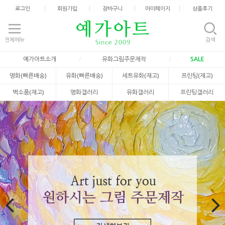
로그인
회원가입
장바구니
마이페이지
상품후기
전체메뉴
검색
예가아트소개
유화그림주문제작
SALE
명화(빠른배송)
유화(빠른배송)
세트유화(재고)
프린팅(재고)
벽소품(재고)
명화갤러리
유화갤러리
프린팅갤러리