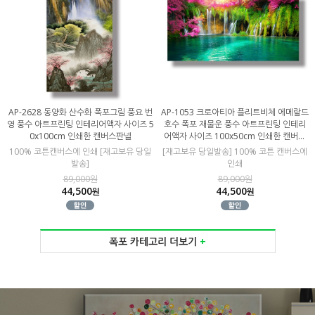
AP-2628 동양화 산수화 폭포그림 풍요 번
AP-1053 크로아티아 플리트비체 에메랄드
영 풍수 아트프린팅 인테리어액자 사이즈 5
호수 폭포 재물운 풍수 아트프린팅 인테리
0x100cm 인쇄한 캔버스판넬
어액자 사이즈 100x50cm 인쇄한 캔버스
판넬
100% 코튼캔버스에 인쇄 [재고보유 당일
[재고보유 당일발송] 100% 코튼 캔버스에
발송]
인쇄
89,000원
89,000원
44,500
44,500
원
원
폭포 카테고리 더보기
+