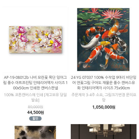
AP-19-08012b 나비 모란꽃 목단 잉어그
24 YG 07037 100% 수작업 9마리 비단잉
림 풍수 아트프린팅 인테리어액자 사이즈 1
어 연꽃그림 구어도 재물운 풍수 캔버스유
00x50cm 인쇄한 캔버스판넬
화 인테리어액자 사이즈 75x90cm
100% 코튼캔버스에 인쇄 [재고보유 당일
주문제작 3-4주 소요, 그림크기변경 문의요
발송]
망
1,050,000
89,000원
원
44,500
원