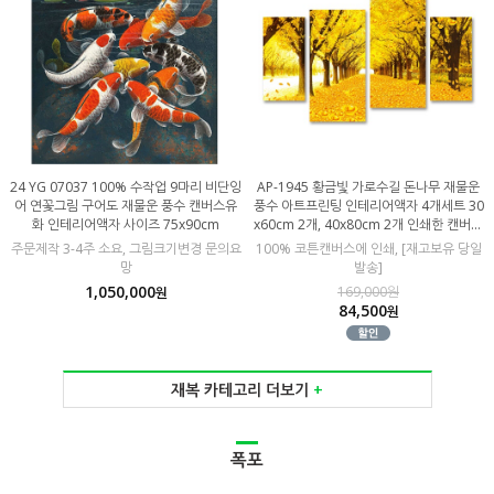
24 YG 07037 100% 수작업 9마리 비단잉
AP-1945 황금빛 가로수길 돈나무 재물운
어 연꽃그림 구어도 재물운 풍수 캔버스유
풍수 아트프린팅 인테리어액자 4개세트 30
화 인테리어액자 사이즈 75x90cm
x60cm 2개, 40x80cm 2개 인쇄한 캔버스
판넬
주문제작 3-4주 소요, 그림크기변경 문의요
100% 코튼캔버스에 인쇄, [재고보유 당일
망
발송]
1,050,000
169,000원
원
84,500
원
재복 카테고리 더보기
+
폭포