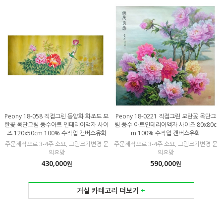
Peony 18-058 직접그린 동양화 화조도 모
Peony 18-0221 직접그린 모란꽃 목단그
란꽃 목단그림 풍수아트 인테리어액자 사이
림 풍수 아트인테리어액자 사이즈 80x80c
즈 120x50cm 100% 수작업 캔버스유화
m 100% 수작업 캔버스유화
주문제작으로 3-4주 소요, 그림크기변경 문
주문제작으로 3-4주 소요, 그림크기변경 문
의요망
의요망
430,000
590,000
원
원
거실 카테고리 더보기
+