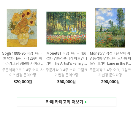
Gogh 1888-96 직접그린 고
Monet81 직접그린 모네풍
Monet77 직접그린 모네 자
흐 명화레플리카 12송이 해
경화 명화레플리카 아트인테
연풍경화 명화그림 모사화 아
바라기그림 정물화 사이즈 6
리어 The Artist's Family in
트인테리어 Lane in the Po
4x80cm 100% 수작업 캔버
the Garden 사이즈 80x65
ppy Field 사이즈 60x80c
주문제작으로 3-4주 소요, 사
주문제작 3-4주 소요, 그림크
주문제작 3-4주 소요, 그림크
스유화 모사화
cm 100% 수작업 캔버스유
m 100% 수작업 캔버스유화
이즈변경 문의요망
기변경 문의요망
기변경 문의요망
화 서양화모사화
모사화
320,000
360,000
290,000
원
원
원
카페 카테고리 더보기
+