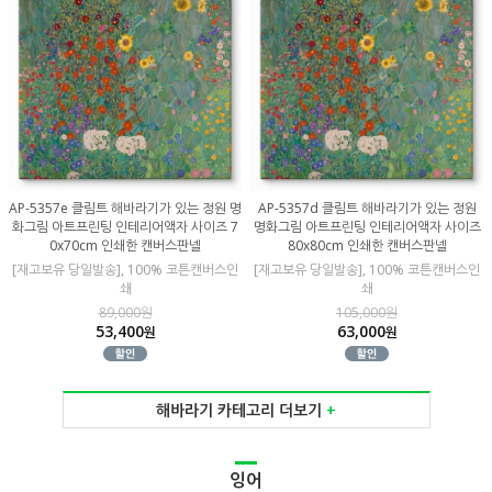
AP-5357e 클림트 해바라기가 있는 정원 명
AP-5357d 클림트 해바라기가 있는 정원
화그림 아트프린팅 인테리어액자 사이즈 7
명화그림 아트프린팅 인테리어액자 사이즈
0x70cm 인쇄한 캔버스판넬
80x80cm 인쇄한 캔버스판넬
[재고보유 당일발송], 100% 코튼캔버스인
[재고보유 당일발송], 100% 코튼캔버스인
쇄
쇄
89,000원
105,000원
53,400
63,000
원
원
해바라기 카테고리 더보기
+
잉어