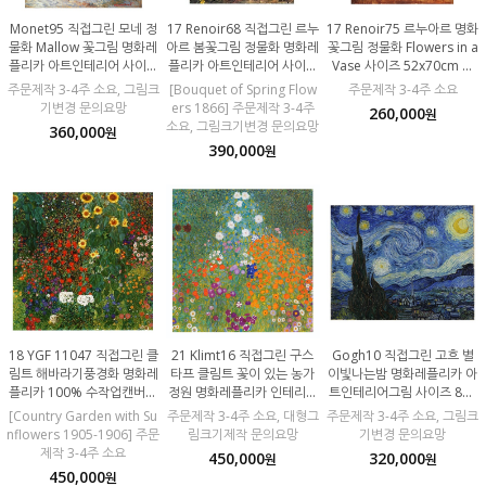
Monet95 직접그린 모네 정
17 Renoir68 직접그린 르누
17 Renoir75 르누아르 명화
물화 Mallow 꽃그림 명화레
아르 봄꽃그림 정물화 명화레
꽃그림 정물화 Flowers in a
플리카 아트인테리어 사이즈
플리카 아트인테리어 사이즈
Vase 사이즈 52x70cm 직
64x80cm 100% 수작업 캔
60x80cm 100% 수작업 캔
접그린 유화그림 주문제작 1
주문제작 3-4주 소요, 그림크
[Bouquet of Spring Flow
주문제작 3-4주 소요
버스유화 모사화
버스유화 모사화
00% 수작업그림 레플리카모
기변경 문의요망
ers 1866] 주문제작 3-4주
260,000
원
사화
소요, 그림크기변경 문의요망
360,000
원
390,000
원
18 YGF 11047 직접그린 클
21 Klimt16 직접그린 구스
Gogh10 직접그린 고흐 별
림트 해바라기풍경화 명화레
타프 클림트 꽃이 있는 농가
이빛나는밤 명화레플리카 아
플리카 100% 수작업캔버스
정원 명화레플리카 인테리어
트인테리어그림 사이즈 80x
유화 모사화
그림 100% 수작업 캔버스유
60cm 100% 수작업 캔버스
[Country Garden with Su
주문제작 3-4주 소요, 대형그
주문제작 3-4주 소요, 그림크
화 모사화
유화 모사화
nflowers 1905-1906] 주문
림크기제작 문의요망
기변경 문의요망
제작 3-4주 소요
450,000
320,000
원
원
450,000
원