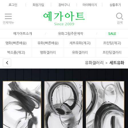
로그인
회원가입
장바구니
마이페이지
상품후기
전체메뉴
검색
예가아트소개
유화그림주문제작
SALE
명화(빠른배송)
유화(빠른배송)
세트유화(재고)
프린팅(재고)
벽소품(재고)
명화갤러리
유화갤러리
프린팅갤러리
유화갤러리
세트유화