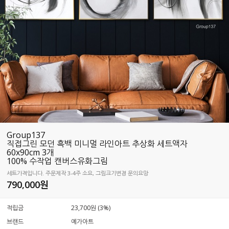
Group137
직접그린 모던 흑백 미니멀 라인아트 추상화 세트액자
60x90cm 3개
100% 수작업 캔버스유화그림
세트가격입니다. 주문제작 3-4주 소요, 그림크기변경 문의요망
790,000
원
적립금
23,700원 (3%)
브랜드
예가아트