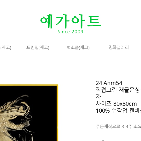
(재고)
프린팅(재고)
벽소품(재고)
명화갤러리
24 Anm54
직접그린 재물운상
자
사이즈 80x80cm
100% 수작업 캔
주문제작으로 3-4주 소