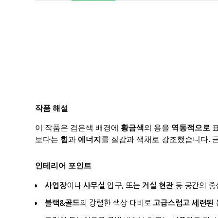
작품 해설
이 작품은 검은색 배경에
황금색
의 용을
역동적으로
보다는
힘
과
에너지
를 질감과 색채로 강조했습니다. 
인테리어 포인트
사업장
이나
사무실
입구, 또는
거실
현관
등 공간의 중
블랙&골드
의 강렬한 색상 대비로
고급스럽고 세련된