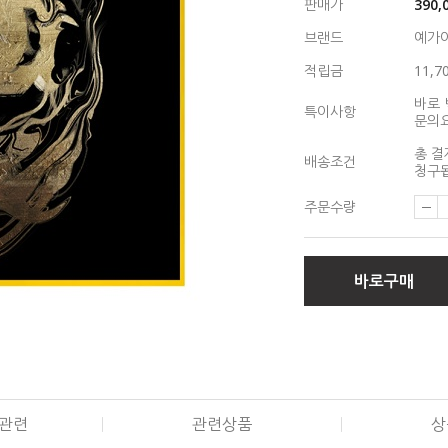
판매가
390,
브랜드
예가
적립금
11,7
바로 
특이사항
문의
총 결
배송조건
청구됩
주문수량
바로구매
관련
관련상품
상