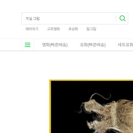
해바라기
고흐명화
추상화
말그림
명화(빠른배송)
유화(빠른배송)
세트유화