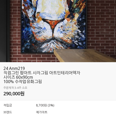
24 Anm219
직접그린 팝아트 사자그림 아트인테리어액자
사이즈 60x90cm
100% 수작업유화그림
주문제작 3-4주 소요
290,000
원
적립금
8,700원 (3%)
브랜드
예가아트