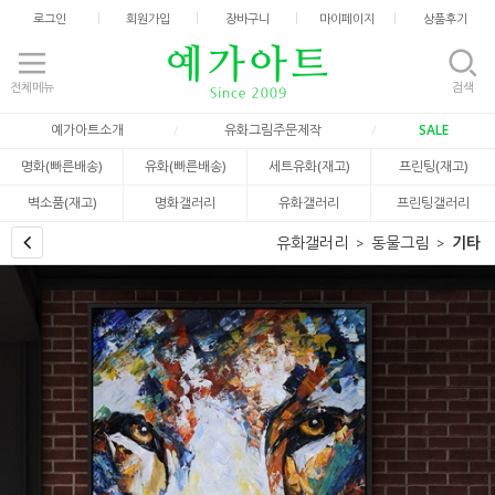
로그인
회원가입
장바구니
마이페이지
상품후기
전체메뉴
검색
예가아트소개
유화그림주문제작
SALE
명화(빠른배송)
유화(빠른배송)
세트유화(재고)
프린팅(재고)
벽소품(재고)
명화갤러리
유화갤러리
프린팅갤러리
유화갤러리
동물그림
기타