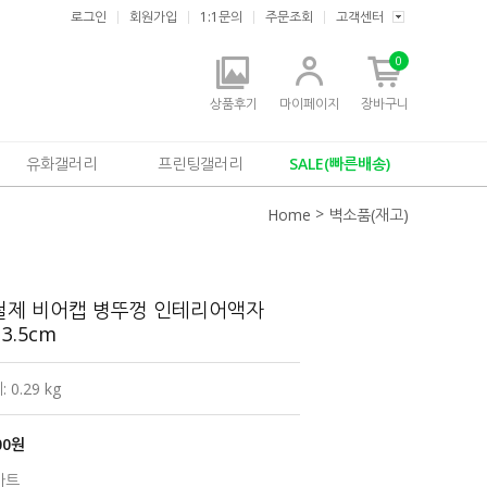
로그인
회원가입
1:1문의
주문조회
고객센터
0
상품후기
마이페이지
장바구니
유화갤러리
프린팅갤러리
SALE(빠른배송)
>
Home
벽소품(재고)
철제 비어캡 병뚜껑 인테리어액자
3.5cm
0.29 kg
00
원
아트