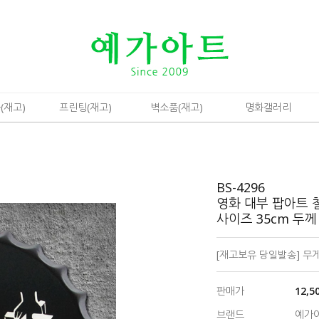
(재고)
프린팅(재고)
벽소품(재고)
명화갤러리
BS-4296
영화 대부 팝아트 
사이즈 35cm 두께 
[재고보유 당일발송] 무게: 
판매가
12,5
브랜드
예가