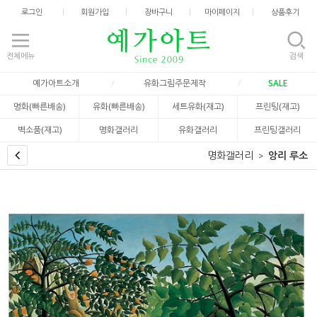
로그인
회원가입
장바구니
마이페이지
상품후기
전체메뉴
검색
예가아트소개
유화그림주문제작
SALE
명화(빠른배송)
유화(빠른배송)
세트유화(재고)
프린팅(재고)
벽소품(재고)
명화갤러리
유화갤러리
프린팅갤러리
명화갤러리
앙리 루소