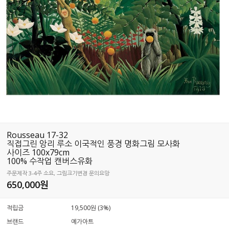
Rousseau 17-32
직접그린 앙리 루소 이국적인 풍경 명화그림 모사화
사이즈 100x79cm
100% 수작업 캔버스유화
주문제작 3-4주 소요, 그림크기변경 문의요망
650,000
원
적립금
19,500원 (3%)
브랜드
예가아트