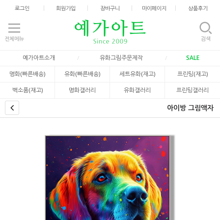
로그인
회원가입
장바구니
마이페이지
상품후기
전체메뉴
검색
예가아트소개
유화그림주문제작
SALE
명화(빠른배송)
유화(빠른배송)
세트유화(재고)
프린팅(재고)
벽소품(재고)
명화갤러리
유화갤러리
프린팅갤러리
아이방 그림액자