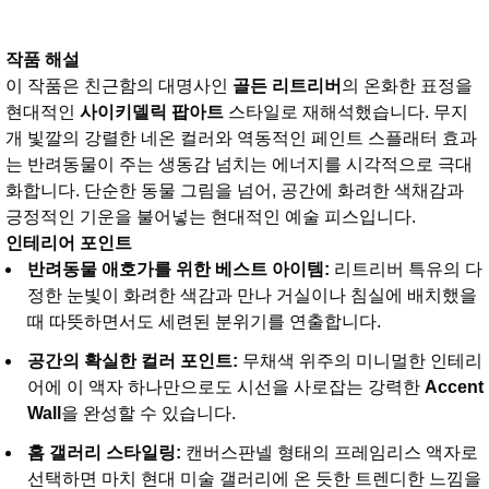
작품 해설
이 작품은 친근함의 대명사인
골든 리트리버
의 온화한 표정을
현대적인
사이키델릭 팝아트
스타일로 재해석했습니다. 무지
개 빛깔의 강렬한 네온 컬러와 역동적인 페인트 스플래터 효과
는 반려동물이 주는 생동감 넘치는 에너지를 시각적으로 극대
화합니다. 단순한 동물 그림을 넘어, 공간에 화려한 색채감과
긍정적인 기운을 불어넣는 현대적인 예술 피스입니다.
인테리어 포인트
반려동물 애호가를 위한 베스트 아이템:
리트리버 특유의 다
정한 눈빛이 화려한 색감과 만나 거실이나 침실에 배치했을
때 따뜻하면서도 세련된 분위기를 연출합니다.
공간의 확실한 컬러 포인트:
무채색 위주의 미니멀한 인테리
어에 이 액자 하나만으로도 시선을 사로잡는 강력한
Accent
Wall
을 완성할 수 있습니다
.
홈 갤러리 스타일링:
캔버스판넬 형태의 프레임리스 액자로
선택하면 마치 현대 미술 갤러리에 온 듯한 트렌디한 느낌을