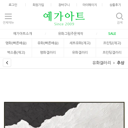
로그인
회원가입
장바구니
마이페이지
상품후기
전체메뉴
검색
예가아트소개
유화그림주문제작
SALE
명화(빠른배송)
유화(빠른배송)
세트유화(재고)
프린팅(재고)
벽소품(재고)
명화갤러리
유화갤러리
프린팅갤러리
유화갤러리
추상