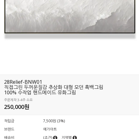
28Relief-BNW01
직접그린 두꺼운질감 추상화 대형 모던 흑백그림
100% 수작업 핸드메이드 유화그림
주문제작 3-4주 소요
250,000원
적립금
7,500원 (3%)
브랜드
예가아트
배송비
(조건)
지역별