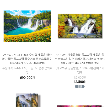
25 YG 07103 100% 수작업 재물운 해바
AP-1061 가을풍경화 폭포그림 재물운 풍
라기들판 폭포그림 풍수아트 캔버스유화 인
수 아트프린팅 인테리어액자 사이즈 90x50
테리어액자 사이즈 90x60cm
cm 인쇄한 갤러리랩 캔버스판넬
주문제작 3-4주 소요, 그림크기변경 문의요
[재고보유 당일발송] 100% 코튼캔버스에
망
인쇄
690,000
85,000원
원
42,500
원