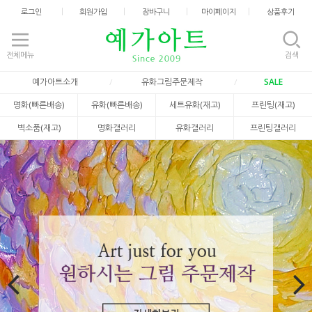
로그인
회원가입
장바구니
마이페이지
상품후기
전체메뉴
검색
예가아트소개
유화그림주문제작
SALE
명화(빠른배송)
유화(빠른배송)
세트유화(재고)
프린팅(재고)
벽소품(재고)
명화갤러리
유화갤러리
프린팅갤러리