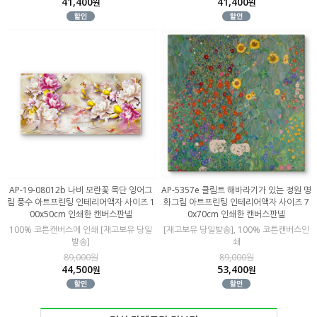
41,400
41,400
원
원
AP-19-08012b 나비 모란꽃 목단 잉어그
AP-5357e 클림트 해바라기가 있는 정원 명
림 풍수 아트프린팅 인테리어액자 사이즈 1
화그림 아트프린팅 인테리어액자 사이즈 7
00x50cm 인쇄한 캔버스판넬
0x70cm 인쇄한 캔버스판넬
100% 코튼캔버스에 인쇄 [재고보유 당일
[재고보유 당일발송], 100% 코튼캔버스인
발송]
쇄
89,000원
89,000원
44,500
53,400
원
원