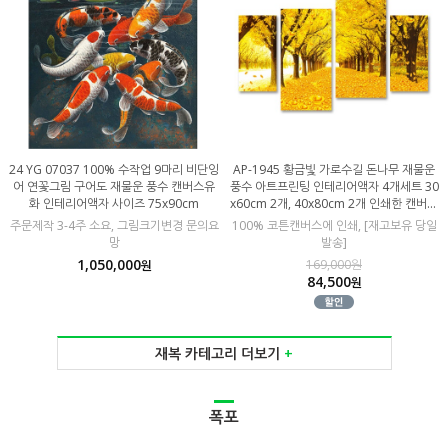
24 YG 07037 100% 수작업 9마리 비단잉
AP-1945 황금빛 가로수길 돈나무 재물운
어 연꽃그림 구어도 재물운 풍수 캔버스유
풍수 아트프린팅 인테리어액자 4개세트 30
화 인테리어액자 사이즈 75x90cm
x60cm 2개, 40x80cm 2개 인쇄한 캔버스
판넬
주문제작 3-4주 소요, 그림크기변경 문의요
100% 코튼캔버스에 인쇄, [재고보유 당일
망
발송]
1,050,000
169,000원
원
84,500
원
재복 카테고리 더보기
+
폭포