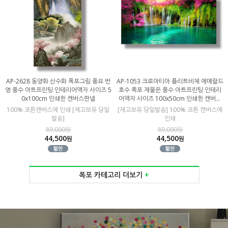
AP-2628 동양화 산수화 폭포그림 풍요 번
AP-1053 크로아티아 플리트비체 에메랄드
영 풍수 아트프린팅 인테리어액자 사이즈 5
호수 폭포 재물운 풍수 아트프린팅 인테리
0x100cm 인쇄한 캔버스판넬
어액자 사이즈 100x50cm 인쇄한 캔버스
판넬
100% 코튼캔버스에 인쇄 [재고보유 당일
[재고보유 당일발송] 100% 코튼 캔버스에
발송]
인쇄
89,000원
89,000원
44,500
44,500
원
원
폭포 카테고리 더보기
+