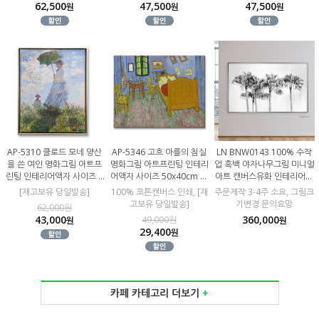
62,500
47,500
47,500
원
원
원
AP-5310 클로드 모네 양산
AP-5346 고흐 아를의 침실
LN BNW0143 100% 수작
을 쓴 여인 명화그림 아트프
명화그림 아트프린팅 인테리
업 흑백 야자나무그림 미니멀
린팅 인테리어액자 사이즈 4
어액자 사이즈 50x40cm 인
아트 캔버스유화 인테리어액
0x50cm 100% 코튼캔버스
쇄한 캔버스판넬
자 사이즈 90x60cm
[재고보유 당일발송]
100% 코튼캔버스 인쇄, [재
주문제작 3-4주 소요, 그림크
인쇄 띄움액자프레임 포함
고보유 당일발송]
기변경 문의요망
62,000원
43,000
360,000
49,000원
원
원
29,400
원
카페 카테고리 더보기
+