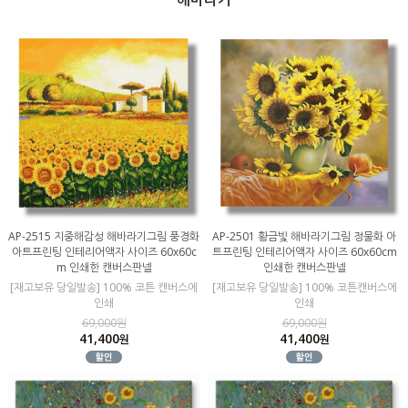
AP-2515 지중해감성 해바라기그림 풍경화
AP-2501 황금빛 해바라기그림 정물화 아
아트프린팅 인테리어액자 사이즈 60x60c
트프린팅 인테리어액자 사이즈 60x60cm
m 인쇄한 캔버스판넬
인쇄한 캔버스판넬
[재고보유 당일발송] 100% 코튼 캔버스에
[재고보유 당일발송] 100% 코튼캔버스에
인쇄
인쇄
69,000원
69,000원
41,400
41,400
원
원