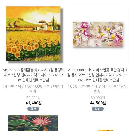
AP-2515 지중해감성 해바라기그림 풍경화
AP-19-08012b 나비 모란꽃 목단 잉어그
아트프린팅 인테리어액자 사이즈 60x60c
림 풍수 아트프린팅 인테리어액자 사이즈 1
m 인쇄한 캔버스판넬
00x50cm 인쇄한 캔버스판넬
[재고보유 당일발송] 100% 코튼 캔버스에
100% 코튼캔버스에 인쇄 [재고보유 당일
인쇄
발송]
69,000원
89,000원
41,400
44,500
원
원