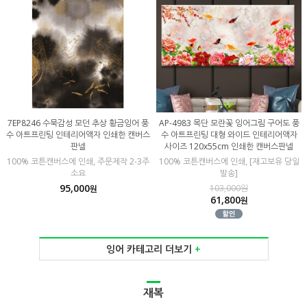
7EP8246 수묵감성 모던 추상 황금잉어 풍
AP-4983 목단 모란꽃 잉어그림 구어도 풍
수 아트프린팅 인테리어액자 인쇄한 캔버스
수 아트프린팅 대형 와이드 인테리어액자
판넬
사이즈 120x55cm 인쇄한 캔버스판넬
100% 코튼캔버스에 인쇄, 주문제작 2-3주
100% 코튼캔버스에 인쇄, [재고보유 당일
소요
발송]
95,000
103,000원
원
61,800
원
잉어 카테고리 더보기
+
재복