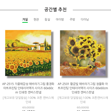
공간별 추천
거실
현관
침실
아이방
주방
다이닝
AP-2515 지중해감성 해바라기그림 풍경화
AP-2501 황금빛 해바라기그림 정물화 아
아트프린팅 인테리어액자 사이즈 60x60c
트프린팅 인테리어액자 사이즈 60x60cm
m 인쇄한 캔버스판넬
인쇄한 캔버스판넬
[재고보유 당일발송] 100% 코튼 캔버스에
[재고보유 당일발송] 100% 코튼캔버스에
인쇄
인쇄
69,000원
69,000원