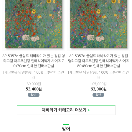
AP-5357e 클림트 해바라기가 있는 정원 명
AP-5357d 클림트 해바라기가 있는 정원
화그림 아트프린팅 인테리어액자 사이즈 7
명화그림 아트프린팅 인테리어액자 사이즈
0x70cm 인쇄한 캔버스판넬
80x80cm 인쇄한 캔버스판넬
[재고보유 당일발송], 100% 코튼캔버스인
[재고보유 당일발송], 100% 코튼캔버스인
쇄
쇄
89,000원
105,000원
53,400
63,000
원
원
해바라기 카테고리 더보기
+
잉어