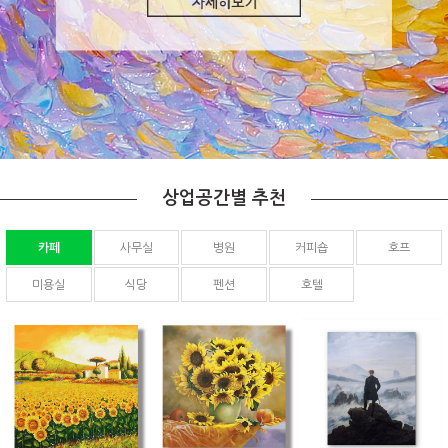
상업공간별 추천
카페
사무실
병원
커피숍
호프
미용실
식당
펜션
호텔