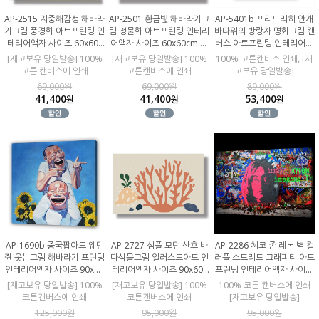
AP-2515 지중해감성 해바라
AP-2501 황금빛 해바라기그
AP-5401b 프리드리히 안개
기그림 풍경화 아트프린팅 인
림 정물화 아트프린팅 인테리
바다위의 방랑자 명화그림 캔
테리어액자 사이즈 60x60c
어액자 사이즈 60x60cm 인
버스 아트프린팅 인테리어액
m 인쇄한 캔버스판넬
쇄한 캔버스판넬
자 사이즈 60x80cm
[재고보유 당일발송] 100%
[재고보유 당일발송] 100%
100% 코튼캔버스 인쇄, [재
코튼 캔버스에 인쇄
코튼캔버스에 인쇄
고보유 당일발송]
69,000원
69,000원
89,000원
41,400
41,400
53,400
원
원
원
AP-1690b 중국팝아트 웨민
AP-2727 심플 모던 산호 바
AP-2286 체코 존 레논 벽 컬
쥔 웃는그림 해바라기 프린팅
다식물그림 일러스트아트 인
러풀 스트리트 그래피티 아트
인테리어액자 사이즈 90x90
테리어액자 사이즈 90x60c
프린팅 인테리어액자 사이즈
cm 인쇄한 캔버스판넬
m 인쇄한 캔버스판넬
90x60cm 인쇄한 캔버스판
[재고보유 당일발송] 100%
[재고보유 당일발송] 100%
100% 코튼 캔버스에 인쇄
넬
코튼캔버스에 인쇄
코튼캔버스에 인쇄
[재고보유 당일발송]
125,000원
95,000원
95,000원