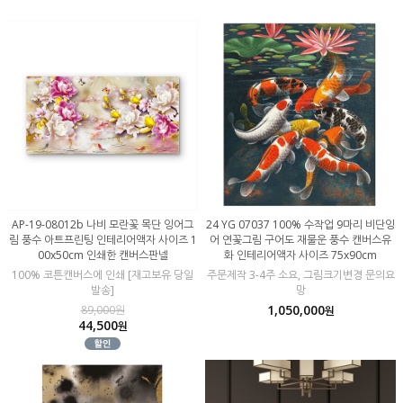
AP-19-08012b 나비 모란꽃 목단 잉어그
24 YG 07037 100% 수작업 9마리 비단잉
림 풍수 아트프린팅 인테리어액자 사이즈 1
어 연꽃그림 구어도 재물운 풍수 캔버스유
00x50cm 인쇄한 캔버스판넬
화 인테리어액자 사이즈 75x90cm
100% 코튼캔버스에 인쇄 [재고보유 당일
주문제작 3-4주 소요, 그림크기변경 문의요
발송]
망
1,050,000
89,000원
원
44,500
원