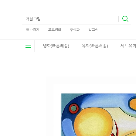
해바라기
고흐명화
추상화
말그림
명화(빠른배송)
유화(빠른배송)
세트유화