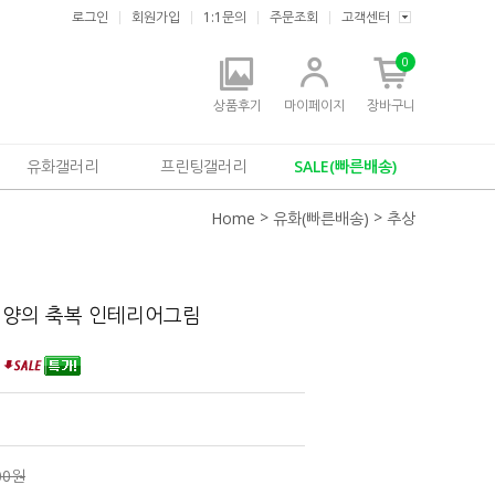
로그인
회원가입
1:1문의
주문조회
고객센터
0
상품후기
마이페이지
장바구니
유화갤러리
프린팅갤러리
SALE(빠른배송)
>
>
Home
유화(빠른배송)
추상
태양의 축복 인테리어그림
화
00원