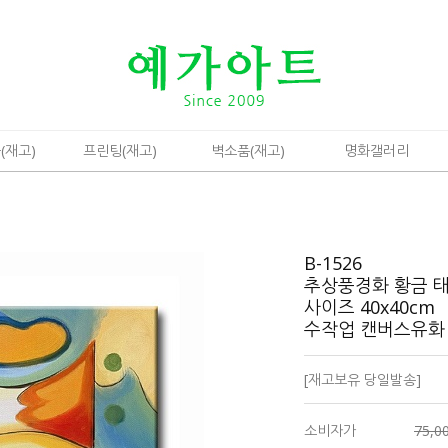
(재고)
프린팅(재고)
벽소품(재고)
명화갤러리
B-1526
추상풍경화 황금 
사이즈 40x40cm
수작업 캔버스유
[재고보유 당일발송]
소비자가
75,0