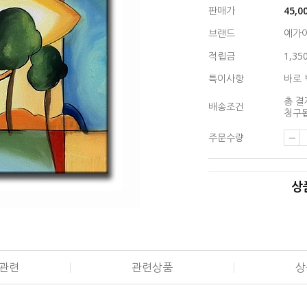
판매가
45,0
브랜드
예가
적립금
1,35
특이사항
바로 
총 결
배송조건
청구됩
주문수량
상
관련
관련상품
상