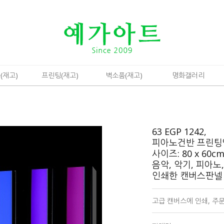
(재고)
프린팅(재고)
벽소품(재고)
명화갤러리
63 EGP 1242,
피아노건반 프린팅
사이즈: 80 x 60cm
음악, 악기, 피아노,
인쇄한 캔버스판넬
고급 캔버스에 인쇄, 주문