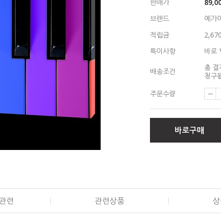
판매가
89,0
브랜드
예가
적립금
2,67
특이사항
바로 
총 결
배송조건
청구됩
주문수량
바로구매
관련
관련상품
상