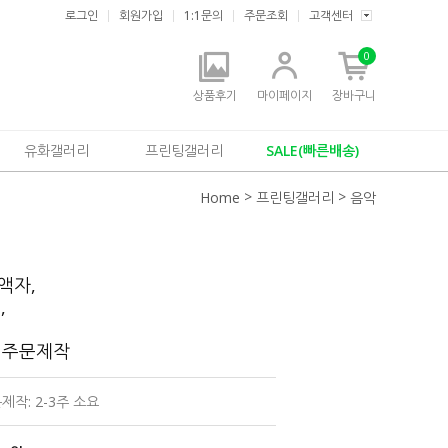
로그인
회원가입
1:1문의
주문조회
고객센터
0
상품후기
마이페이지
장바구니
유화갤러리
프린팅갤러리
SALE(빠른배송)
>
>
Home
프린팅갤러리
음악
액자,
,
 주문제작
제작: 2-3주 소요