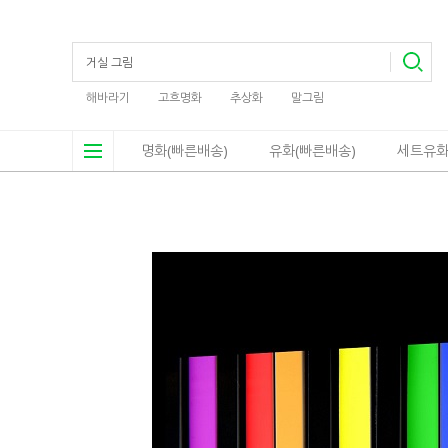
해바라기
고흐명화
추상화
말그림
명화(빠른배송)
유화(빠른배송)
세트유화