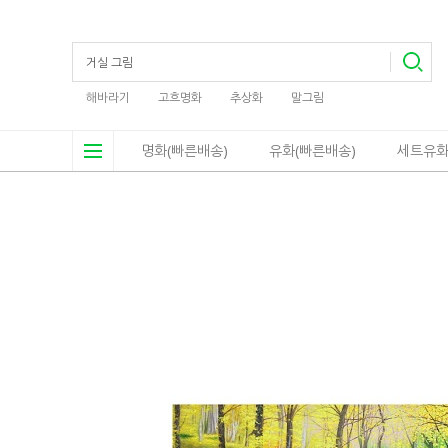
해바라기
고흐명화
추상화
말그림
명화(빠른배송)
유화(빠른배송)
세트유화