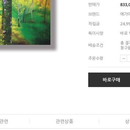
판매가
833,
브랜드
예가
적립금
24,9
특이사항
바로 
총 결
배송조건
청구됩
주문수량
바로구매
관련
관련상품
상