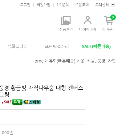
로그인
회원가입
1:1문의
주문조회
고객센터
0
상품후기
마이페이지
장바구니
유화갤러리
프린팅갤러리
SALE(빠른배송)
>
>
Home
유화(빠른배송)
꽃, 식물, 풍경, 자연
연풍경 황금빛 자작나무숲 대형 캔버스
그림
m
0,000원