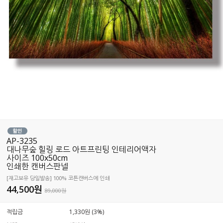
AP-3235
대나무숲 힐링 로드 아트프린팅 인테리어액자
사이즈 100x50cm
인쇄한 캔버스판넬
[재고보유 당일발송] 100% 코튼캔버스에 인쇄
44,500
원
89,000원
적립금
1,330원 (3%)