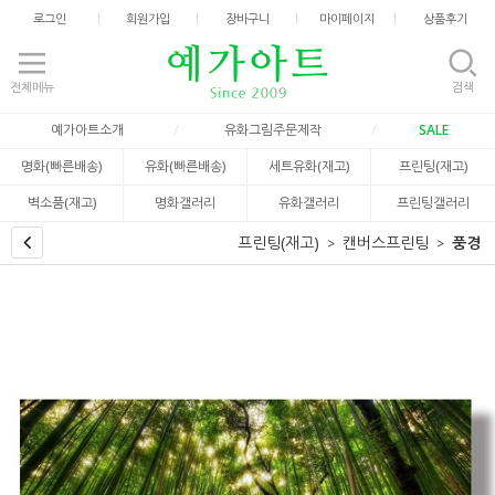
로그인
회원가입
장바구니
마이페이지
상품후기
전체메뉴
검색
예가아트소개
유화그림주문제작
SALE
명화(빠른배송)
유화(빠른배송)
세트유화(재고)
프린팅(재고)
벽소품(재고)
명화갤러리
유화갤러리
프린팅갤러리
프린팅(재고)
캔버스프린팅
풍경