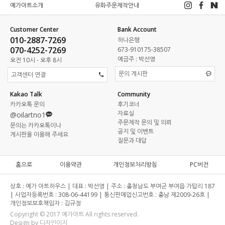
예가아트소개
유화주문제작안내
Customer Center
Bank Account
010-2887-7269
하나은행
070-4252-7269
673-910175-38507
예금주 : 박선영
오전 10시 - 오후 8시
문의 게시판
고객센터 연결
Kakao Talk
Community
카카오톡 문의
후기코너
자료실
@oilartno1
주문제작 문의 및 의뢰
문의는 카카오톡이나
공지 및 이벤트
게시판을 이용해 주세요
질문과 대답
홈으로
이용약관
개인정보처리방침
PC버전
상호 :
예가 아트하우스 |
대표 :
박선영 |
주소 :
충청남도 부여군 부여읍 가탑리 187
|
사업자등록번호 :
308-06-44199 |
통신판매업신고번호 :
충남 제2009-26호 |
개인정보보호책임자 :
김규정
Copyright © 2017 예가아트 All rights reserved.
Design by 디자인이지