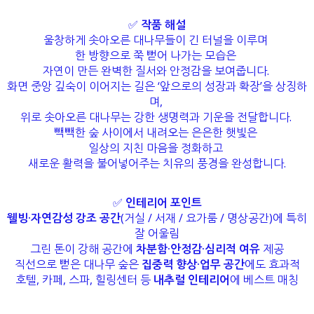
✅
작품 해설
울창하게 솟아오른 대나무들이 긴 터널을 이루며
한 방향으로 쭉 뻗어 나가는 모습은
자연이 만든 완벽한 질서와 안정감을 보여줍니다.
화면 중앙 깊숙이 이어지는 길은 ‘앞으로의 성장과 확장’을 상징하
며,
위로 솟아오른 대나무는 강한 생명력과 기운을 전달합니다.
빽빽한 숲 사이에서 내려오는 은은한 햇빛은
일상의 지친 마음을 정화하고
새로운 활력을 불어넣어주는 치유의 풍경을 완성합니다.
✅
인테리어 포인트
웰빙·자연감성 강조 공간
(거실 / 서재 / 요가룸 / 명상공간)에 특히
잘 어울림
그린 톤이 강해 공간에
차분함·안정감·심리적 여유
제공
직선으로 뻗은 대나무 숲은
집중력 향상·업무 공간
에도 효과적
호텔, 카페, 스파, 힐링센터 등
내추럴 인테리어
에 베스트 매칭