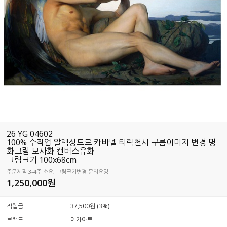
26 YG 04602
100% 수작업 알렉상드르 카바넬 타락천사 구름이미지 변경 명
화그림 모사화 캔버스유화
그림크기 100x68cm
주문제작 3-4주 소요, 그림크기변경 문의요망
1,250,000
원
적립금
37,500원 (3%)
브랜드
예가아트