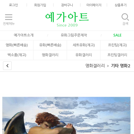
로그인
회원가입
장바구니
마이페이지
상품후기
전체메뉴
검색
예가아트소개
유화그림주문제작
SALE
명화(빠른배송)
유화(빠른배송)
세트유화(재고)
프린팅(재고)
벽소품(재고)
명화갤러리
유화갤러리
프린팅갤러리
명화갤러리
기타 명화2