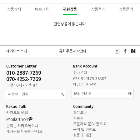
상품상세
배송교환
관련상품
상품후기
상품문의
관련상품이 없습니다.
예가아트소개
유화주문제작안내
Customer Center
Bank Account
010-2887-7269
하나은행
070-4252-7269
673-910175-38507
예금주 : 박선영
오전 10시 - 오후 8시
문의 게시판
고객센터 연결
Kakao Talk
Community
카카오톡 문의
후기코너
자료실
@oilartno1
주문제작 문의 및 의뢰
문의는 카카오톡이나
공지 및 이벤트
게시판을 이용해 주세요
질문과 대답