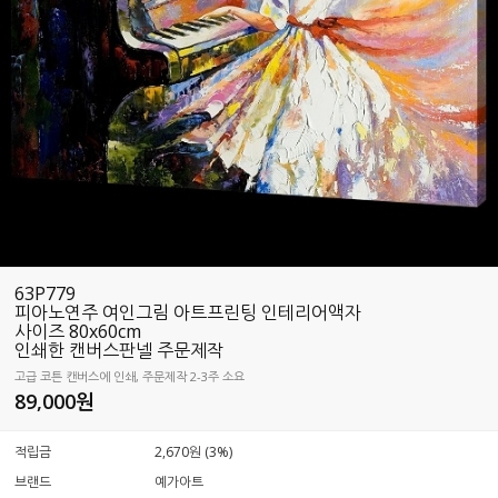
63P779
피아노연주 여인그림 아트프린팅 인테리어액자
사이즈 80x60cm
인쇄한 캔버스판넬 주문제작
고급 코튼 캔버스에 인쇄, 주문제작 2-3주 소요
89,000
원
적립금
2,670원 (3%)
브랜드
예가아트