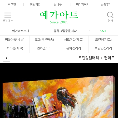
로그인
회원가입
장바구니
마이페이지
상품후기
전체메뉴
검색
예가아트소개
유화그림주문제작
SALE
명화(빠른배송)
유화(빠른배송)
세트유화(재고)
프린팅(재고)
벽소품(재고)
명화갤러리
유화갤러리
프린팅갤러리
프린팅갤러리
팝아트