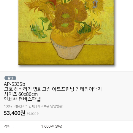
AP-5335b
고흐 해바라기 명화그림 아트프린팅 인테리어액자
사이즈 60x80cm
인쇄한 캔버스판넬
100% 코튼캔버스 인쇄, [재고보유 당일발송]
53,400
원
89,000원
적립금
1,600원 (3%)