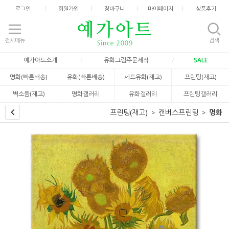
로그인
회원가입
장바구니
마이페이지
상품후기
전체메뉴
검색
예가아트소개
유화그림주문제작
SALE
명화(빠른배송)
유화(빠른배송)
세트유화(재고)
프린팅(재고)
벽소품(재고)
명화갤러리
유화갤러리
프린팅갤러리
프린팅(재고)
캔버스프린팅
명화