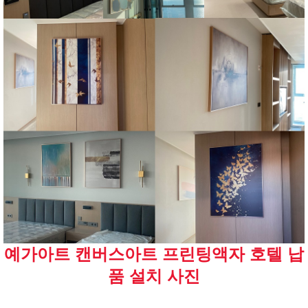
예가아트 캔버스아트 프린팅액자 호텔 납
품 설치 사진