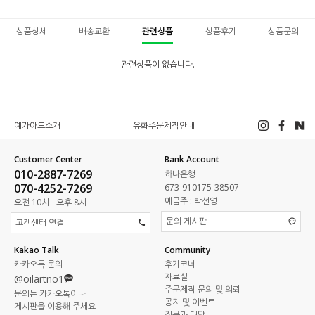
상품상세
배송교환
관련상품
상품후기
상품문의
관련상품이 없습니다.
예가아트소개
유화주문제작안내
Customer Center
Bank Account
010-2887-7269
하나은행
070-4252-7269
673-910175-38507
예금주 : 박선영
오전 10시 - 오후 8시
문의 게시판
고객센터 연결
Kakao Talk
Community
카카오톡 문의
후기코너
자료실
@oilartno1
주문제작 문의 및 의뢰
문의는 카카오톡이나
공지 및 이벤트
게시판을 이용해 주세요
질문과 대답