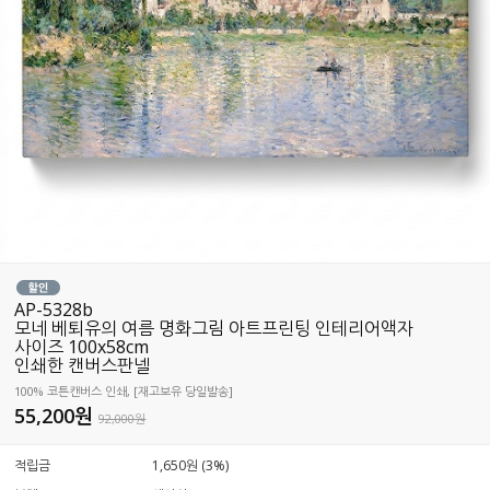
AP-5328b
모네 베퇴유의 여름 명화그림 아트프린팅 인테리어액자
사이즈 100x58cm
인쇄한 캔버스판넬
100% 코튼캔버스 인쇄, [재고보유 당일발송]
55,200
원
92,000원
적립금
1,650원 (3%)