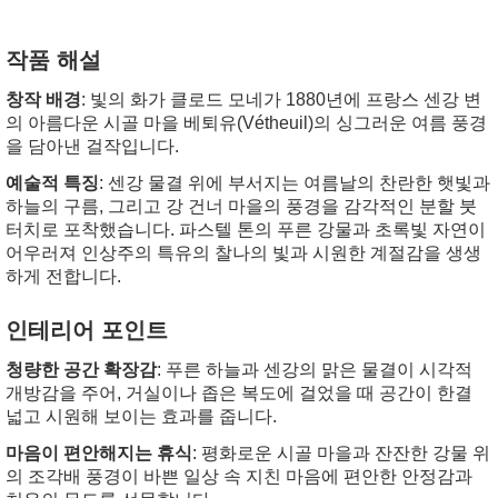
작품 해설
창작 배경
: 빛의 화가 클로드 모네가 1880년에 프랑스 센강 변
의 아름다운 시골 마을 베퇴유(Vétheuil)의 싱그러운 여름 풍경
을 담아낸 걸작입니다.
예술적 특징
: 센강 물결 위에 부서지는 여름날의 찬란한 햇빛과
하늘의 구름, 그리고 강 건너 마을의 풍경을 감각적인 분할 붓
터치로 포착했습니다. 파스텔 톤의 푸른 강물과 초록빛 자연이
어우러져 인상주의 특유의 찰나의 빛과 시원한 계절감을 생생
하게 전합니다.
인테리어 포인트
청량한 공간 확장감
: 푸른 하늘과 센강의 맑은 물결이 시각적
개방감을 주어, 거실이나 좁은 복도에 걸었을 때 공간이 한결
넓고 시원해 보이는 효과를 줍니다.
마음이 편안해지는 휴식
: 평화로운 시골 마을과 잔잔한 강물 위
의 조각배 풍경이 바쁜 일상 속 지친 마음에 편안한 안정감과