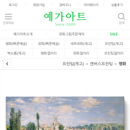
로그인
회원가입
장바구니
마이페이지
상품후기
전체메뉴
검색
예가아트소개
유화그림주문제작
SALE
명화(빠른배송)
유화(빠른배송)
세트유화(재고)
프린팅(재고)
벽소품(재고)
명화갤러리
유화갤러리
프린팅갤러리
프린팅(재고)
캔버스프린팅
명화