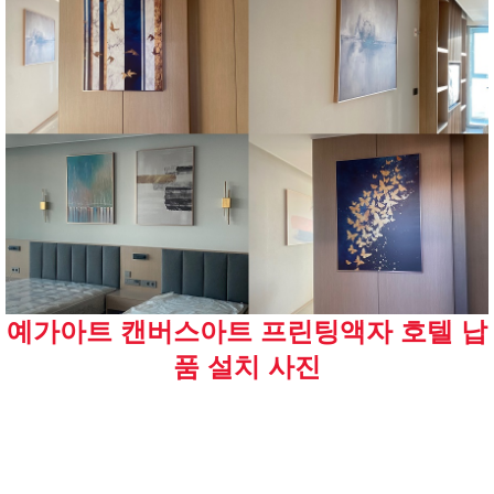
예가아트 캔버스아트 프린팅액자 호텔 납
품 설치 사진