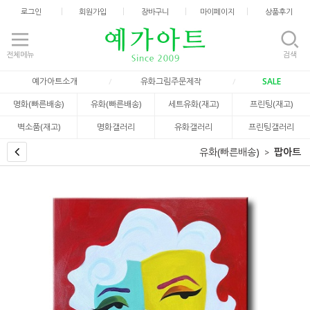
로그인
회원가입
장바구니
마이페이지
상품후기
전체메뉴
검색
예가아트소개
유화그림주문제작
SALE
명화(빠른배송)
유화(빠른배송)
세트유화(재고)
프린팅(재고)
벽소품(재고)
명화갤러리
유화갤러리
프린팅갤러리
유화(빠른배송)
팝아트