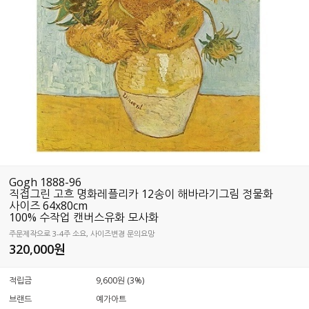
Gogh 1888-96
직접그린 고흐 명화레플리카 12송이 해바라기그림 정물화
사이즈 64x80cm
100% 수작업 캔버스유화 모사화
주문제작으로 3-4주 소요, 사이즈변경 문의요망
320,000
원
적립금
9,600원 (3%)
브랜드
예가아트