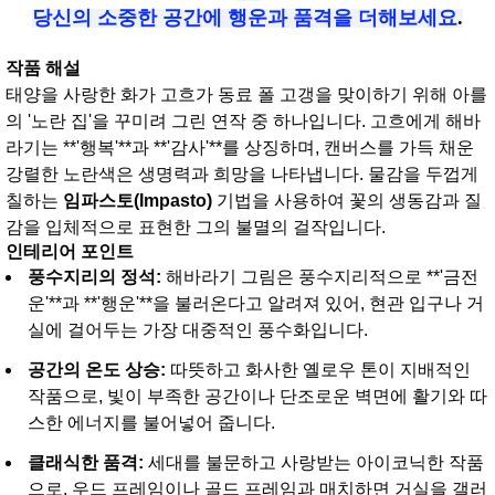
당신의 소중한 공간에 행운과 품격을 더해보세요
.
작품 해설
태양을 사랑한 화가 고흐가 동료 폴 고갱을 맞이하기 위해 아를
의 '노란 집'을 꾸미려 그린 연작 중 하나입니다. 고흐에게 해바
라기는 **'행복'**과 **'감사'**를 상징하며, 캔버스를 가득 채운
강렬한 노란색은 생명력과 희망을 나타냅니다. 물감을 두껍게
칠하는
임파스토(Impasto)
기법을 사용하여 꽃의 생동감과 질
감을 입체적으로 표현한 그의 불멸의 걸작입니다.
인테리어 포인트
풍수지리의 정석:
해바라기 그림은 풍수지리적으로 **'금전
운'**과 **'행운'**을 불러온다고 알려져 있어, 현관 입구나 거
실에 걸어두는 가장 대중적인 풍수화입니다.
공간의 온도 상승:
따뜻하고 화사한 옐로우 톤이 지배적인
작품으로, 빛이 부족한 공간이나 단조로운 벽면에 활기와 따
스한 에너지를 불어넣어 줍니다.
클래식한 품격:
세대를 불문하고 사랑받는 아이코닉한 작품
으로, 우드 프레임이나 골드 프레임과 매치하면 거실을 갤러