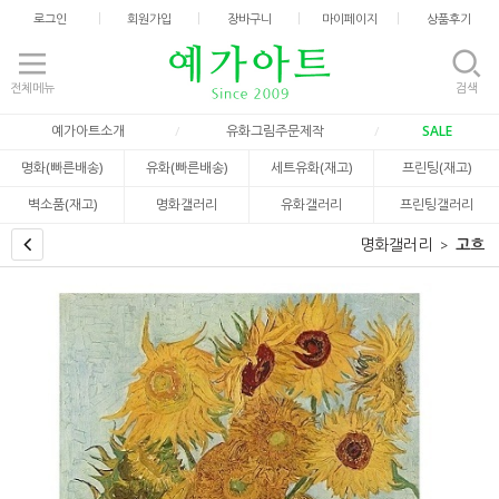
로그인
회원가입
장바구니
마이페이지
상품후기
전체메뉴
검색
예가아트소개
유화그림주문제작
SALE
명화(빠른배송)
유화(빠른배송)
세트유화(재고)
프린팅(재고)
벽소품(재고)
명화갤러리
유화갤러리
프린팅갤러리
명화갤러리
고흐