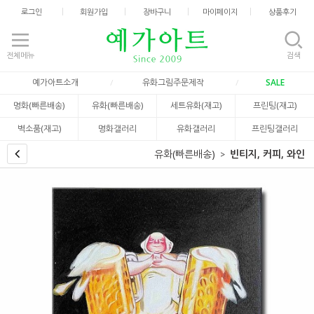
로그인
회원가입
장바구니
마이페이지
상품후기
전체메뉴
검색
예가아트소개
유화그림주문제작
SALE
명화(빠른배송)
유화(빠른배송)
세트유화(재고)
프린팅(재고)
벽소품(재고)
명화갤러리
유화갤러리
프린팅갤러리
유화(빠른배송)
빈티지, 커피, 와인