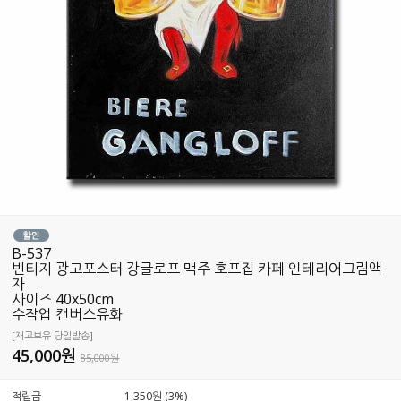
B-537
빈티지 광고포스터 강글로프 맥주 호프집 카페 인테리어그림액
자
사이즈 40x50cm
수작업 캔버스유화
[재고보유 당일발송]
45,000
원
85,000원
적립금
1,350원 (3%)