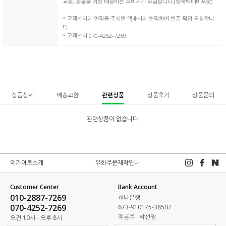
교환, 환불을 위한 배송비는 소비자가 부담합니다.(왕복택배비포함)
* 고객센터에 연락을 주시면 택배사에 연락하여 반품 픽업 요청합니
다.
* 고객센터 070-4252-7269
상품상세
배송교환
관련상품
상품후기
상품문의
관련상품이 없습니다.
예가아트소개
유화주문제작안내
Customer Center
Bank Account
010-2887-7269
하나은행
070-4252-7269
673-910175-38507
예금주 : 박선영
오전 10시 - 오후 8시