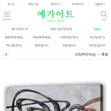
로그인
회원가입
장바구니
마이페이지
상품후기
전체메뉴
검색
예가아트소개
유화그림주문제작
SALE
명화(빠른배송)
유화(빠른배송)
세트유화(재고)
프린팅(재고)
벽소품(재고)
명화갤러리
유화갤러리
프린팅갤러리
유화(빠른배송)
추상