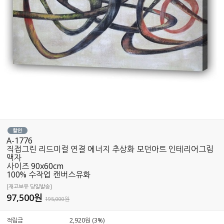
A-1776
직접그린 리드미컬 연결 에너지 추상화 모던아트 인테리어그림
액자
사이즈 90x60cm
100% 수작업 캔버스유화
[재고보유 당일발송]
97,500
원
195,000원
적립금
2,920원 (3%)