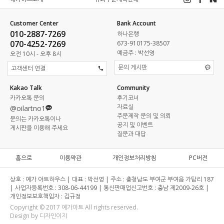
Customer Center
Bank Account
010-2887-7269
하나은행
070-4252-7269
673-910175-38507
예금주 : 박선영
오전 10시 - 오후 8시
문의 게시판
고객센터 연결
Kakao Talk
Community
카카오톡 문의
후기코너
자료실
@oilartno1
주문제작 문의 및 의뢰
문의는 카카오톡이나
공지 및 이벤트
게시판을 이용해 주세요
질문과 대답
홈으로
이용약관
개인정보처리방침
PC버전
상호 :
예가 아트하우스 |
대표 :
박선영 |
주소 :
충청남도 부여군 부여읍 가탑리 187
|
사업자등록번호 :
308-06-44199 |
통신판매업신고번호 :
충남 제2009-26호 |
개인정보보호책임자 :
김규정
Copyright © 2017 예가아트 All rights reserved.
Design by 디자인이지