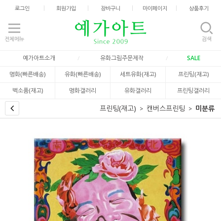
로그인
회원가입
장바구니
마이페이지
상품후기
전체메뉴
검색
예가아트소개
유화그림주문제작
SALE
명화(빠른배송)
유화(빠른배송)
세트유화(재고)
프린팅(재고)
벽소품(재고)
명화갤러리
유화갤러리
프린팅갤러리
프린팅(재고)
캔버스프린팅
미분류