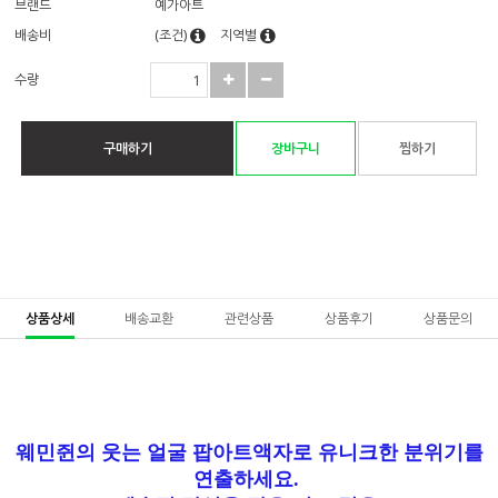
브랜드
예가아트
배송비
(조건)
지역별
수량
구매하기
장바구니
찜하기
상품상세
배송교환
관련상품
상품후기
상품문의
웨민쥔
의 웃는 얼굴
팝아트액자로
유니크한 분위기
를
연출하세요.