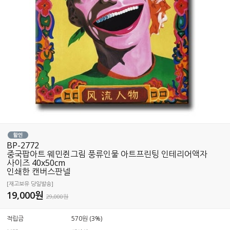
BP-2772
중국팝아트 웨민쥔그림 풍류인물 아트프린팅 인테리어액자
사이즈 40x50cm
인쇄한 캔버스판넬
[재고보유 당일발송]
19,000
원
29,000원
적립금
570원 (3%)