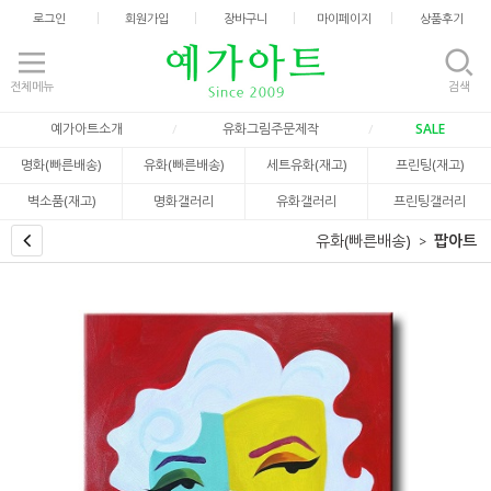
로그인
회원가입
장바구니
마이페이지
상품후기
전체메뉴
검색
예가아트소개
유화그림주문제작
SALE
명화(빠른배송)
유화(빠른배송)
세트유화(재고)
프린팅(재고)
벽소품(재고)
명화갤러리
유화갤러리
프린팅갤러리
유화(빠른배송)
팝아트