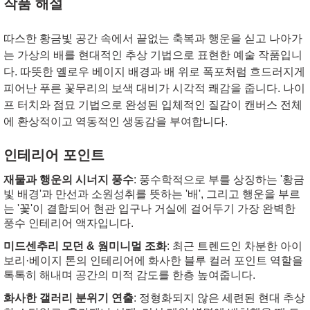
작품 해설
따스한 황금빛 공간 속에서 끝없는 축복과 행운을 싣고 나아가
는 가상의 배를 현대적인 추상 기법으로 표현한 예술 작품입니
다.
따뜻한 옐로우 베이지 배경과 배 위로 폭포처럼 흐드러지게
피어난 푸른 꽃무리의 보색 대비가 시각적 쾌감을 줍니다. 나이
프 터치와 점묘 기법으로 완성된 입체적인 질감이 캔버스 전체
에 환상적이고 역동적인 생동감을 부여합니다.
인테리어 포인트
재물과 행운의 시너지 풍수
: 풍수학적으로 부를 상징하는 '황금
빛 배경'과 만선과 소원성취를 뜻하는 '배', 그리고 행운을 부르
는 '꽃'이 결합되어 현관 입구나 거실에 걸어두기 가장 완벽한
풍수 인테리어 액자입니다.
미드센추리 모던 & 웜미니멀 조화
: 최근 트렌드인 차분한 아이
보리·베이지 톤의 인테리어에 화사한 블루 컬러 포인트 역할을
톡톡히 해내며 공간의 미적 감도를 한층 높여줍니다.
화사한 갤러리 분위기 연출
: 정형화되지 않은 세련된 현대 추상