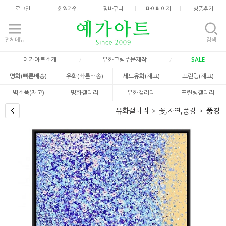
로그인
회원가입
장바구니
마이페이지
상품후기
전체메뉴
검색
예가아트소개
유화그림주문제작
SALE
명화(빠른배송)
유화(빠른배송)
세트유화(재고)
프린팅(재고)
벽소품(재고)
명화갤러리
유화갤러리
프린팅갤러리
유화갤러리
꽃,자연,풍경
풍경