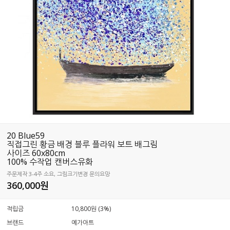
20 Blue59
직접그린 황금 배경 블루 플라워 보트 배그림
사이즈 60x80cm
100% 수작업 캔버스유화
주문제작 3-4주 소요, 그림크기변경 문의요망
360,000
원
적립금
10,800원 (3%)
브랜드
예가아트