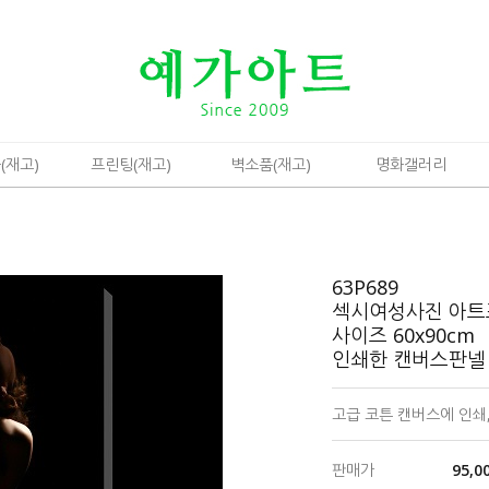
(재고)
프린팅(재고)
벽소품(재고)
명화갤러리
63P689
섹시여성사진 아트
사이즈 60x90cm
인쇄한 캔버스판넬
고급 코튼 캔버스에 인쇄,
판매가
95,0