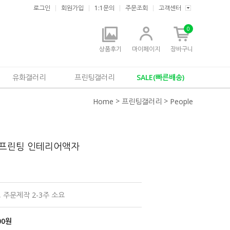
로그인
회원가입
1:1문의
주문조회
고객센터
0
상품후기
마이페이지
장바구니
유화갤러리
프린팅갤러리
SALE(빠른배송)
>
>
Home
프린팅갤러리
People
프린팅 인테리어액자
 주문제작 2-3주 소요
00
원