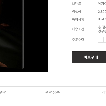
브랜드
예가
적립금
2,85
특이사항
바로 
총 결
배송조건
청구됩
주문수량
바로구매
관련
관련상품
상