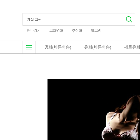
해바라기
고흐명화
추상화
말그림
명화(빠른배송)
유화(빠른배송)
세트유화