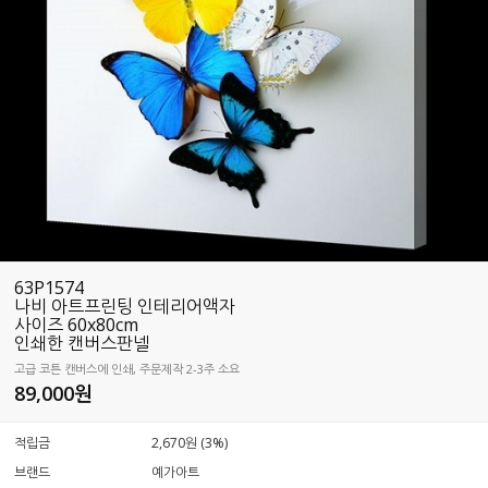
63P1574
나비 아트프린팅 인테리어액자
사이즈 60x80cm
인쇄한 캔버스판넬
고급 코튼 캔버스에 인쇄, 주문제작 2-3주 소요
89,000
원
적립금
2,670원 (3%)
브랜드
예가아트