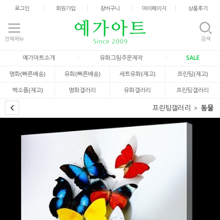
로그인
회원가입
장바구니
마이페이지
상품후기
전체메뉴
검색
예가아트소개
유화그림주문제작
SALE
명화(빠른배송)
유화(빠른배송)
세트유화(재고)
프린팅(재고)
벽소품(재고)
명화갤러리
유화갤러리
프린팅갤러리
프린팅갤러리
동물