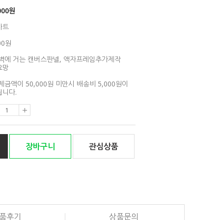
000
원
아트
00원
벽에 거는 캔버스판넬, 액자프레임추가제작
요망
제금액이 50,000원 미만시 배송비 5,000원이
니다.
장바구니
관심상품
품후기
상품문의