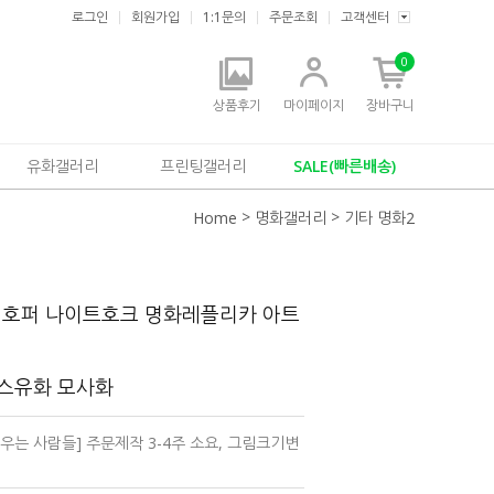
로그인
회원가입
1:1문의
주문조회
고객센터
0
상품후기
마이페이지
장바구니
유화갤러리
프린팅갤러리
SALE(빠른배송)
>
>
Home
명화갤러리
기타 명화2
 호퍼 나이트호크 명화레플리카 아트
버스유화 모사화
 지새우는 사람들] 주문제작 3-4주 소요, 그림크기변