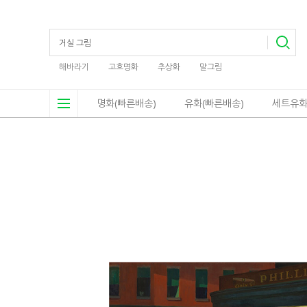
해바라기
고흐명화
추상화
말그림
명화(빠른배송)
유화(빠른배송)
세트유화