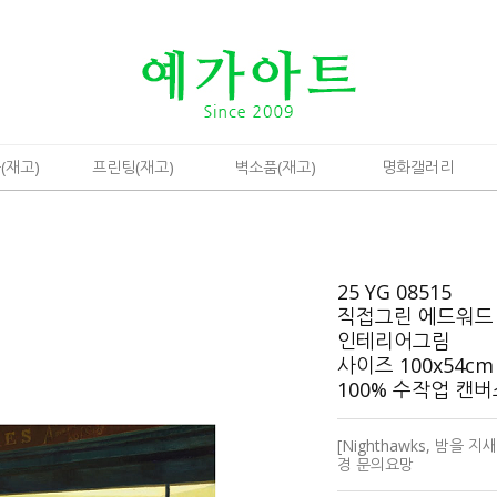
(재고)
프린팅(재고)
벽소품(재고)
명화갤러리
25 YG 08515
직접그린 에드워드
인테리어그림
사이즈 100x54cm
100% 수작업 캔
[Nighthawks, 밤을
경 문의요망