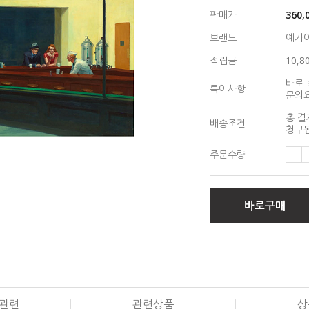
판매가
360,
브랜드
예가
적립금
10,8
바로 
특이사항
문의
총 결
배송조건
청구됩
주문수량
바로구매
관련
관련상품
상