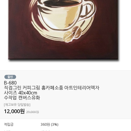
B-680
직접그린 커피그림 홈카페소품 아트인테리어액자
사이즈 40x40cm
수작업 캔버스유화
[재고보유 당일발송]
12,000
원
29,000원
적립금
360원 (3%)