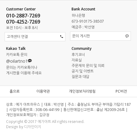
Customer Center
Bank Account
010-2887-7269
하나은행
070-4252-7269
673-910175-38507
예금주 : 박선영
오전 10시 - 오후 8시
문의 게시판
고객센터 연결
Kakao Talk
Community
카카오톡 문의
후기코너
자료실
@oilartno1
주문제작 문의 및 의뢰
문의는 카카오톡이나
공지 및 이벤트
게시판을 이용해 주세요
질문과 대답
홈으로
이용약관
개인정보처리방침
PC버전
상호 :
예가 아트하우스 |
대표 :
박선영 |
주소 :
충청남도 부여군 부여읍 가탑리 187
|
사업자등록번호 :
308-06-44199 |
통신판매업신고번호 :
충남 제2009-26호 |
개인정보보호책임자 :
김규정
Copyright © 2017 예가아트 All rights reserved.
Design by 디자인이지