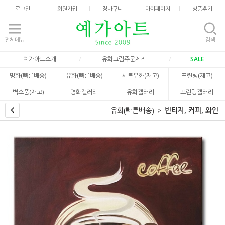
로그인
회원가입
장바구니
마이페이지
상품후기
전체메뉴
검색
예가아트소개
유화그림주문제작
SALE
명화(빠른배송)
유화(빠른배송)
세트유화(재고)
프린팅(재고)
벽소품(재고)
명화갤러리
유화갤러리
프린팅갤러리
유화(빠른배송)
빈티지, 커피, 와인