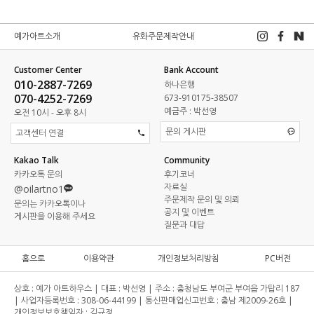
예가아트소개
유화주문제작안내
Customer Center
Bank Account
010-2887-7269
하나은행
070-4252-7269
673-910175-38507
예금주 : 박선영
오전 10시 - 오후 8시
문의 게시판
고객센터 연결
Kakao Talk
Community
카카오톡 문의
후기코너
자료실
@oilartno1
주문제작 문의 및 의뢰
문의는 카카오톡이나
공지 및 이벤트
게시판을 이용해 주세요
질문과 대답
홈으로
이용약관
개인정보처리방침
PC버전
상호 :
예가 아트하우스 |
대표 :
박선영 |
주소 :
충청남도 부여군 부여읍 가탑리 187
|
사업자등록번호 :
308-06-44199 |
통신판매업신고번호 :
충남 제2009-26호 |
개인정보보호책임자 :
김규정