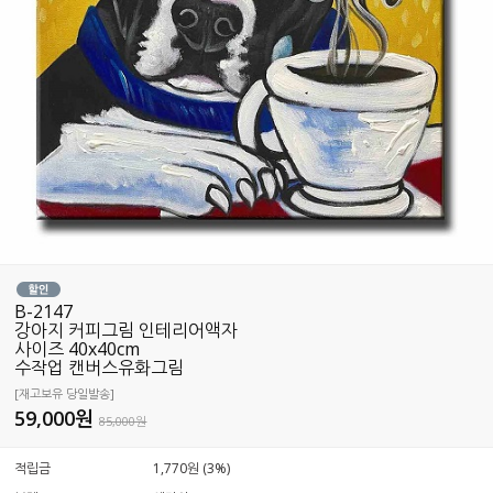
B-2147
강아지 커피그림 인테리어액자
사이즈 40x40cm
수작업 캔버스유화그림
[재고보유 당일발송]
59,000
원
85,000원
적립금
1,770원 (3%)