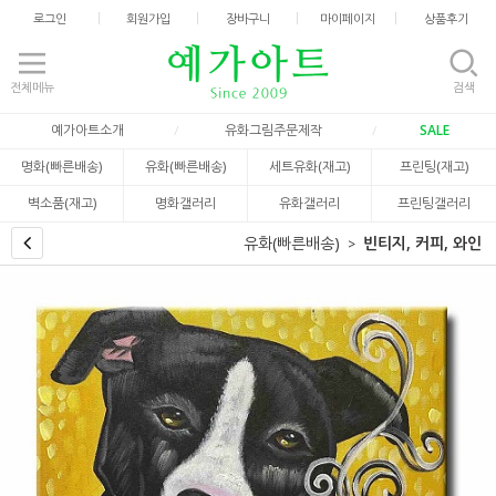
로그인
회원가입
장바구니
마이페이지
상품후기
전체메뉴
검색
예가아트소개
유화그림주문제작
SALE
명화(빠른배송)
유화(빠른배송)
세트유화(재고)
프린팅(재고)
벽소품(재고)
명화갤러리
유화갤러리
프린팅갤러리
유화(빠른배송)
빈티지, 커피, 와인