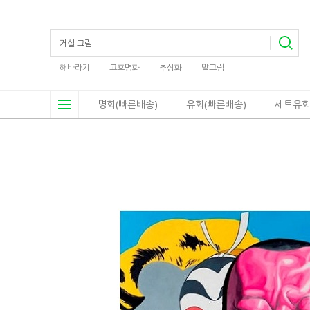
해바라기
고흐명화
추상화
말그림
명화(빠른배송)
유화(빠른배송)
세트유화