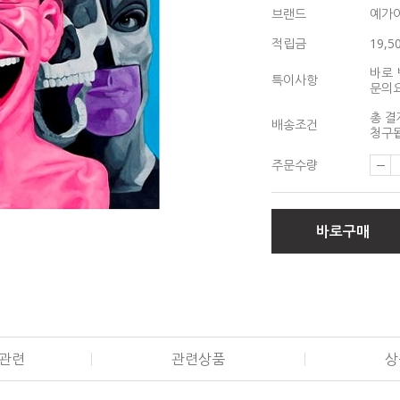
브랜드
예가
적립금
19,5
바로 
특이사항
문의
총 결
배송조건
청구됩
주문수량
바로구매
관련
관련상품
상