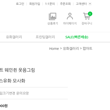
로그인
회원가입
1:1문의
주문조회
고객센터
0
상품후기
마이페이지
장바구니
유화갤러리
프린팅갤러리
SALE(빠른배송)
>
>
Home
유화갤러리
팝아트
트 웨민쥔 웃음그림
버스유화 모사화
 그림크기변경 문의요망
000
원