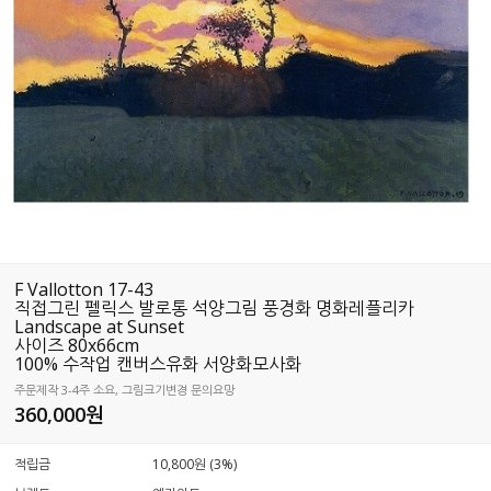
F Vallotton 17-43
직접그린 펠릭스 발로통 석양그림 풍경화 명화레플리카
Landscape at Sunset
사이즈 80x66cm
100% 수작업 캔버스유화 서양화모사화
주문제작 3-4주 소요, 그림크기변경 문의요망
360,000
원
적립금
10,800원 (3%)