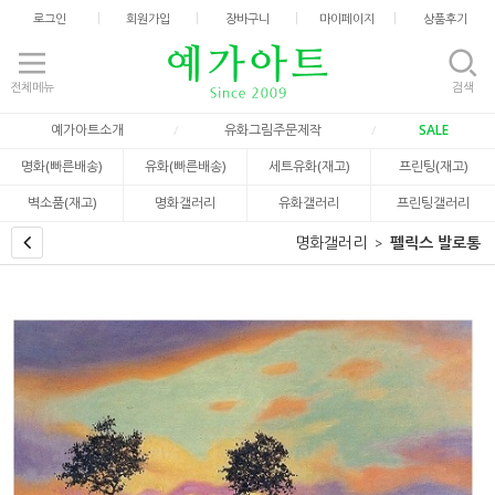
로그인
회원가입
장바구니
마이페이지
상품후기
전체메뉴
검색
예가아트소개
유화그림주문제작
SALE
명화(빠른배송)
유화(빠른배송)
세트유화(재고)
프린팅(재고)
벽소품(재고)
명화갤러리
유화갤러리
프린팅갤러리
명화갤러리
펠릭스 발로통