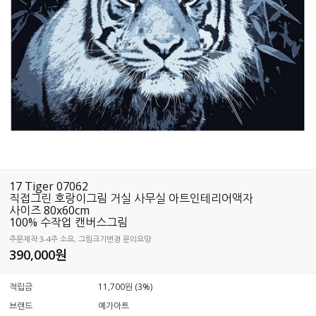
17 Tiger 07062
직접그린 호랑이그림 거실 사무실 아트인테리어액자
사이즈 80x60cm
100% 수작업 캔버스그림
주문제작 3-4주 소요, 그림크기변경 문의요망
390,000
원
적립금
11,700원 (3%)
브랜드
예가아트