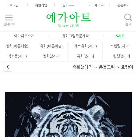
로그인
회원가입
장바구니
마이페이지
상품후기
전체메뉴
검색
예가아트소개
유화그림주문제작
SALE
명화(빠른배송)
유화(빠른배송)
세트유화(재고)
프린팅(재고)
벽소품(재고)
명화갤러리
유화갤러리
프린팅갤러리
유화갤러리
동물그림
호랑이