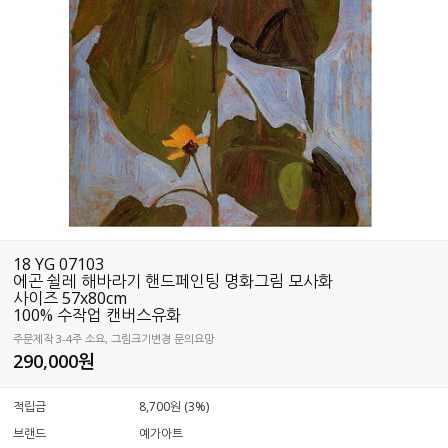
18 YG 07103
에곤 쉴레 해바라기 핸드페인팅 명화그림 모사화
사이즈 57x80cm
100% 수작업 캔버스유화
주문제작 3-4주 소요, 그림크기변경 문의요망
290,000
원
적립금
8,700원 (3%)
브랜드
예가아트