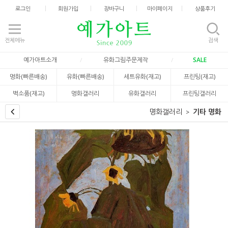
로그인
회원가입
장바구니
마이페이지
상품후기
전체메뉴
검색
예가아트소개
유화그림주문제작
SALE
명화(빠른배송)
유화(빠른배송)
세트유화(재고)
프린팅(재고)
벽소품(재고)
명화갤러리
유화갤러리
프린팅갤러리
명화갤러리
기타 명화