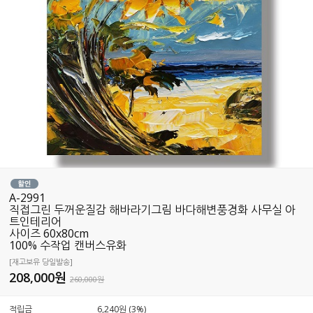
A-2991
직접그린 두꺼운질감 해바라기그림 바다해변풍경화 사무실 아
트인테리어
사이즈 60x80cm
100% 수작업 캔버스유화
[재고보유 당일발송]
208,000
원
260,000원
적립금
6,240원 (3%)