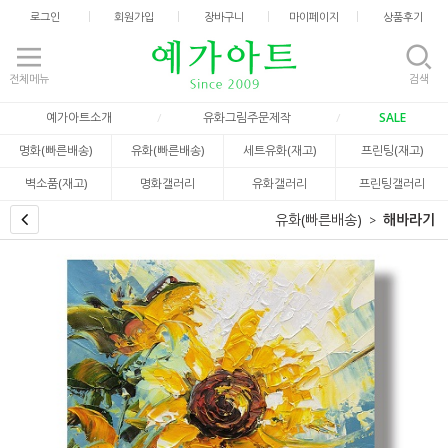
로그인
회원가입
장바구니
마이페이지
상품후기
전체메뉴
검색
예가아트소개
유화그림주문제작
SALE
명화(빠른배송)
유화(빠른배송)
세트유화(재고)
프린팅(재고)
벽소품(재고)
명화갤러리
유화갤러리
프린팅갤러리
유화(빠른배송)
해바라기