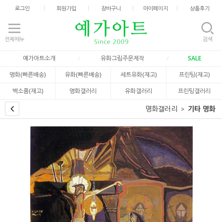
로그인
회원가입
장바구니
마이페이지
상품후기
전체메뉴
검색
예가아트소개
유화그림주문제작
SALE
명화(빠른배송)
유화(빠른배송)
세트유화(재고)
프린팅(재고)
벽소품(재고)
명화갤러리
유화갤러리
프린팅갤러리
명화갤러리
기타 명화