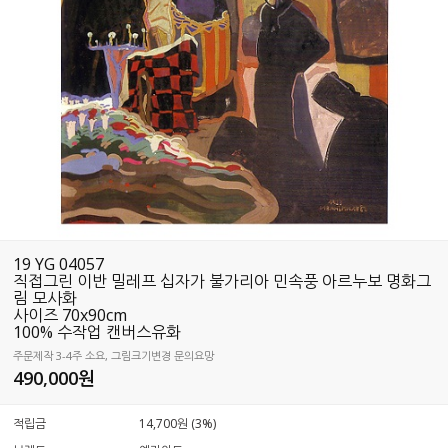
19 YG 04057
직접그린 이반 밀레프 십자가 불가리아 민속풍 아르누보 명화그
림 모사화
사이즈 70x90cm
100% 수작업 캔버스유화
주문제작 3-4주 소요, 그림크기변경 문의요망
490,000
원
적립금
14,700원 (3%)