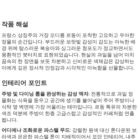
작품 해설
프랑스 상징주의 거장 오디롱 르동이 포착한 고요하고 우아한
정물의 순간입니다. 부드러운 보랏빛 감성이 감도는 아늑한 배
경 위에 탐스러운 복숭아와 싱그러운 청포도가 정교하면서도
몽환적인 붓터치로 표현되었습니다. 현실의 과일을 넘어 마치
꿈속의 한 장면을 보듯 차분하고 신비로운 색채감은 감상하는
이에게 깊은 정서적 안정감과 시각적인 아늑함을 선물합니다.
인테리어 포인트
주방 및 다이닝 룸을 완성하는 감성 액자
: 전통적으로 과일 정
물화는 식욕을 돋우고 공간에 생기를 불어넣어 주어 주방이나
식탁 옆 벽면에 가장 어울리는 테마입니다. 르동 특유의 차분한
색조 덕분에 주방이 한층 고급스럽고 감성적인 카페처럼 연출
됩니다.
어디에나 조화로운 파스텔 무드
: 강렬한 원색 대신 톤다운된 보
라색과 은은한 파스텔 톤이 지배적이어서 모던 인테리어, 내추