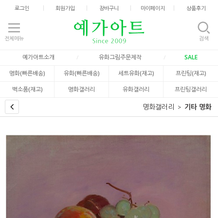
로그인
회원가입
장바구니
마이페이지
상품후기
전체메뉴
검색
예가아트소개
유화그림주문제작
SALE
명화(빠른배송)
유화(빠른배송)
세트유화(재고)
프린팅(재고)
벽소품(재고)
명화갤러리
유화갤러리
프린팅갤러리
명화갤러리
기타 명화