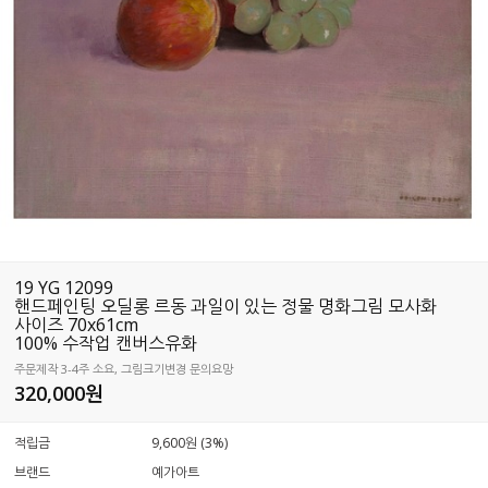
19 YG 12099
핸드페인팅 오딜롱 르동 과일이 있는 정물 명화그림 모사화
사이즈 70x61cm
100% 수작업 캔버스유화
주문제작 3-4주 소요, 그림크기변경 문의요망
320,000
원
적립금
9,600원 (3%)
브랜드
예가아트