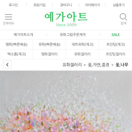
로그인
회원가입
장바구니
마이페이지
상품후기
전체메뉴
검색
예가아트소개
유화그림주문제작
SALE
명화(빠른배송)
유화(빠른배송)
세트유화(재고)
프린팅(재고)
벽소품(재고)
명화갤러리
유화갤러리
프린팅갤러리
유화갤러리
꽃,자연,풍경
꽃,나무