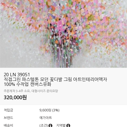
20 LN 39051
직접그린 파스텔톤 모던 꽃다발 그림 아트인테리어액자
100% 수작업 캔버스유화
주문제작 3-4주 소요, 대형사이즈 문의요망
320,000원
적립금
9,600원 (3%)
브랜드
예가아트
배송비
(조건)
지역별