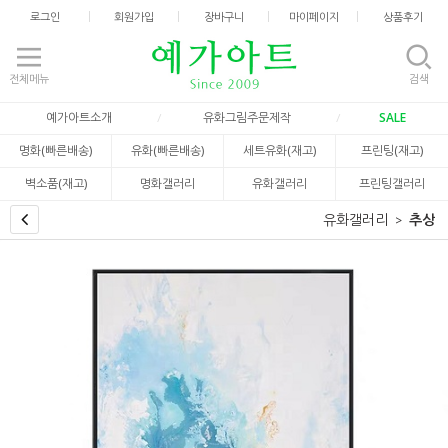
로그인
회원가입
장바구니
마이페이지
상품후기
전체메뉴
검색
예가아트소개
유화그림주문제작
SALE
명화(빠른배송)
유화(빠른배송)
세트유화(재고)
프린팅(재고)
벽소품(재고)
명화갤러리
유화갤러리
프린팅갤러리
유화갤러리
추상