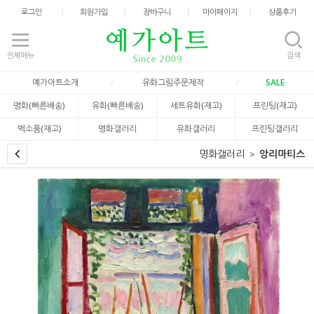
로그인
회원가입
장바구니
마이페이지
상품후기
전체메뉴
검색
예가아트소개
유화그림주문제작
SALE
명화(빠른배송)
유화(빠른배송)
세트유화(재고)
프린팅(재고)
벽소품(재고)
명화갤러리
유화갤러리
프린팅갤러리
명화갤러리
앙리마티스