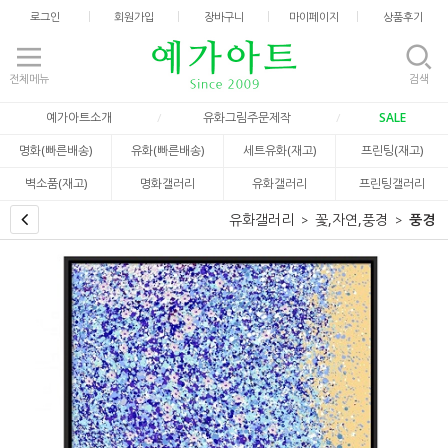
로그인
회원가입
장바구니
마이페이지
상품후기
전체메뉴
검색
예가아트소개
유화그림주문제작
SALE
명화(빠른배송)
유화(빠른배송)
세트유화(재고)
프린팅(재고)
벽소품(재고)
명화갤러리
유화갤러리
프린팅갤러리
유화갤러리
꽃,자연,풍경
풍경