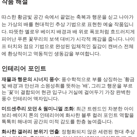
작품 해설
따스한 황금빛 공간 속에서 끝없는 축복과 행운을 싣고 나아가
는 가상의 배를 현대적인 추상 기법으로 표현한 예술 작품입니
다.
따뜻한 옐로우 베이지 배경과 배 위로 폭포처럼 흐드러지게
피어난 푸른 꽃무리의 보색 대비가 시각적 쾌감을 줍니다. 나이
프 터치와 점묘 기법으로 완성된 입체적인 질감이 캔버스 전체
에 환상적이고 역동적인 생동감을 부여합니다.
인테리어 포인트
재물과 행운의 시너지 풍수
: 풍수학적으로 부를 상징하는 '황금
빛 배경'과 만선과 소원성취를 뜻하는 '배', 그리고 행운을 부르
는 '꽃'이 결합되어 현관 입구나 거실에 걸어두기 가장 완벽한
풍수 인테리어 액자입니다.
미드센추리 모던 & 웜미니멀 조화
: 최근 트렌드인 차분한 아이
보리·베이지 톤의 인테리어에 화사한 블루 컬러 포인트 역할을
톡톡히 해내며 공간의 미적 감도를 한층 높여줍니다.
화사한 갤러리 분위기 연출
: 정형화되지 않은 세련된 현대 추상