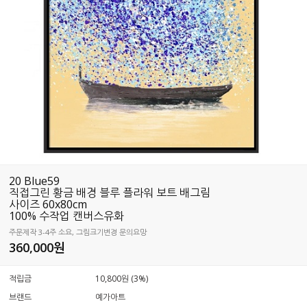
20 Blue59
직접그린 황금 배경 블루 플라워 보트 배그림
사이즈 60x80cm
100% 수작업 캔버스유화
주문제작 3-4주 소요, 그림크기변경 문의요망
360,000
원
적립금
10,800원 (3%)
브랜드
예가아트