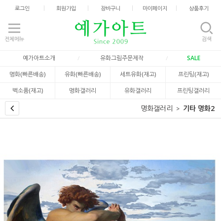
로그인
회원가입
장바구니
마이페이지
상품후기
전체메뉴
검색
예가아트소개
유화그림주문제작
SALE
명화(빠른배송)
유화(빠른배송)
세트유화(재고)
프린팅(재고)
벽소품(재고)
명화갤러리
유화갤러리
프린팅갤러리
명화갤러리
기타 명화2