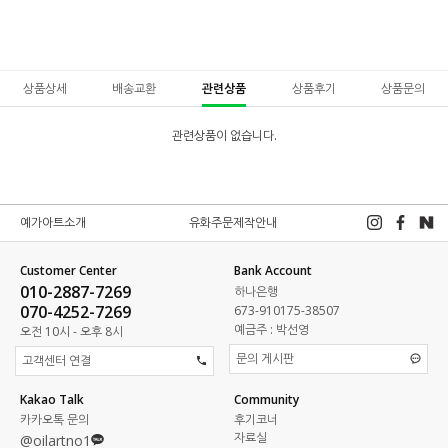
상품상세
배송교환
관련상품
상품후기
상품문의
관련상품이 없습니다.
예가아트소개
유화주문제작안내
Customer Center
Bank Account
010-2887-7269
하나은행
070-4252-7269
673-910175-38507
예금주 : 박선영
오전 10시 - 오후 8시
문의 게시판
고객센터 연결
Kakao Talk
Community
카카오톡 문의
후기코너
자료실
@oilartno1