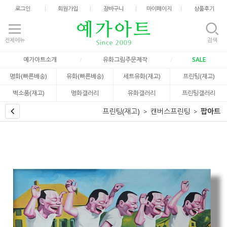
로그인
회원가입
장바구니
마이페이지
상품후기
전체메뉴
검색
예가아트소개
유화그림주문제작
SALE
명화(빠른배송)
유화(빠른배송)
세트유화(재고)
프린팅(재고)
벽소품(재고)
명화갤러리
유화갤러리
프린팅갤러리
프린팅(재고)
캔버스프린팅
팝아트