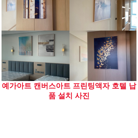
예가아트 캔버스아트 프린팅액자 호텔 납
품 설치 사진