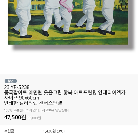
23 YP-5238
중국팝아트 웨민쥔 웃음그림 항복 아트프린팅 인테리어액자
사이즈 90x60cm
인쇄한 갤러리랩 캔버스판넬
100% 코튼캔버스에 인쇄, [재고보유 당일발송]
47,500
원
95,000원
적립금
1,420원 (3%)