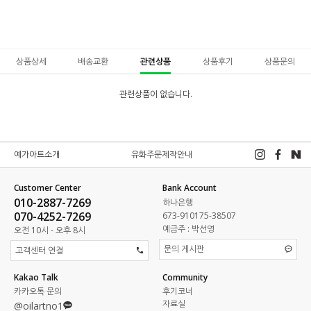
상품상세
배송교환
관련상품
상품후기
상품문의
관련상품이 없습니다.
예가아트소개
유화주문제작안내
Customer Center
Bank Account
010-2887-7269
하나은행
070-4252-7269
673-910175-38507
예금주 : 박선영
오전 10시 - 오후 8시
문의 게시판
고객센터 연결
Kakao Talk
Community
카카오톡 문의
후기코너
자료실
@oilartno1