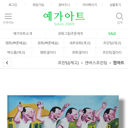
로그인
회원가입
장바구니
마이페이지
상품후기
전체메뉴
검색
예가아트소개
유화그림주문제작
SALE
명화(빠른배송)
유화(빠른배송)
세트유화(재고)
프린팅(재고)
벽소품(재고)
명화갤러리
유화갤러리
프린팅갤러리
프린팅(재고)
캔버스프린팅
팝아트