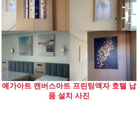
예가아트 캔버스아트 프린팅액자 호텔 납
품 설치 사진