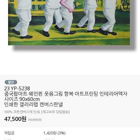
23 YP-5238
중국팝아트 웨민쥔 웃음그림 항복 아트프린팅 인테리어액자
사이즈 90x60cm
인쇄한 갤러리랩 캔버스판넬
100% 코튼캔버스에 인쇄, [재고보유 당일발송]
47,500
원
95,000원
적립금
1,420원 (3%)