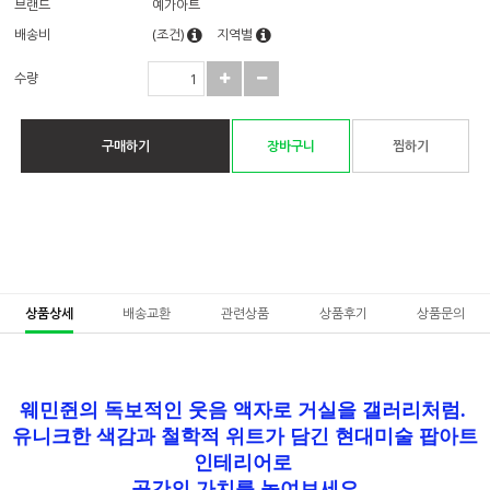
브랜드
예가아트
배송비
(조건)
지역별
수량
구매하기
장바구니
찜하기
상품상세
배송교환
관련상품
상품후기
상품문의
웨민쥔의 독보적인 웃음 액자로 거실을 갤러리처럼.
유니크한 색감과 철학적 위트가 담긴 현대미술 팝아트
인테리어로
공간의 가치를 높여보세요