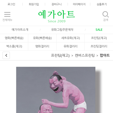
로그인
회원가입
장바구니
마이페이지
상품후기
전체메뉴
검색
예가아트소개
유화그림주문제작
SALE
명화(빠른배송)
유화(빠른배송)
세트유화(재고)
프린팅(재고)
벽소품(재고)
명화갤러리
유화갤러리
프린팅갤러리
프린팅(재고)
캔버스프린팅
팝아트