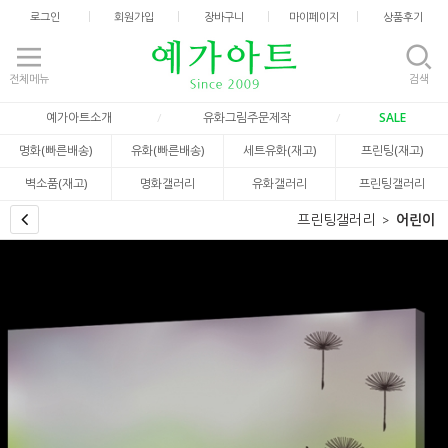
로그인
회원가입
장바구니
마이페이지
상품후기
전체메뉴
검색
예가아트소개
유화그림주문제작
SALE
명화(빠른배송)
유화(빠른배송)
세트유화(재고)
프린팅(재고)
벽소품(재고)
명화갤러리
유화갤러리
프린팅갤러리
프린팅갤러리
어린이