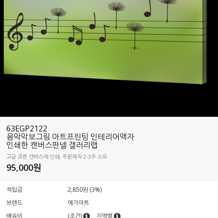
63EGP2122
음악악보그림 아트프린팅 인테리어액자
인쇄한 캔버스판넬 갤러리랩
고급 코튼 캔버스에 인쇄, 주문제작 2-3주 소요
95,000원
적립금
2,850원 (3%)
브랜드
예가아트
배송비
(조건)
지역별