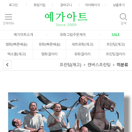
로그인
회원가입
장바구니
마이페이지
상품후기
전체메뉴
검색
예가아트소개
유화그림주문제작
SALE
명화(빠른배송)
유화(빠른배송)
세트유화(재고)
프린팅(재고)
벽소품(재고)
명화갤러리
유화갤러리
프린팅갤러리
프린팅(재고)
캔버스프린팅
미분류