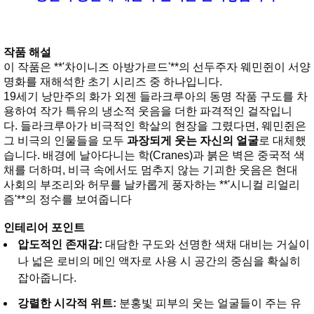
작품 해설
이 작품은 **'차이니즈 아방가르드'**의 선두주자 웨민쥔이 서양
명화를 재해석한 초기 시리즈 중 하나입니다.
19세기 낭만주의 화가 외젠 들라크루아의 동명 작품 구도를 차
용하여 작가 특유의 냉소적 웃음을 더한 파격적인 걸작입니
다.
들라크루아가 비극적인 학살의 현장을 그렸다면, 웨민쥔은
그 비극의 인물들을 모두
과장되게 웃는 자신의 얼굴
로 대체했
습니다. 배경에 날아다니는 학(Cranes)과 붉은 벽은 중국적 색
채를 더하며, 비극 속에서도 멈추지 않는 기괴한 웃음은 현대
사회의 부조리와 허무를 날카롭게 풍자하는 **'시니컬 리얼리
즘'**의 정수를 보여줍니다
인테리어 포인트
압도적인 존재감:
대담한 구도와 선명한 색채 대비는 거실이
나 넓은 로비의 메인 액자로 사용 시 공간의 중심을 확실히
잡아줍니다.
강렬한 시각적 위트:
분홍빛 피부의 웃는 얼굴들이 주는 유