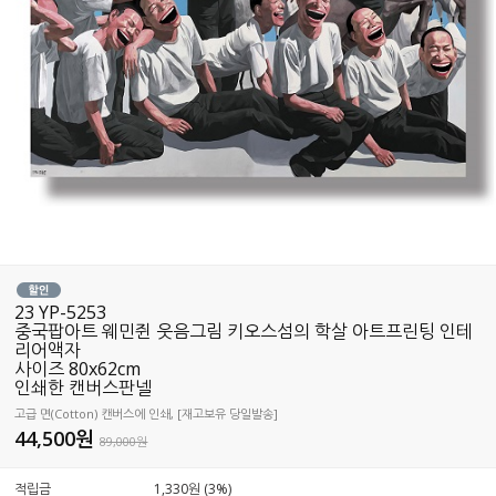
23 YP-5253
중국팝아트 웨민쥔 웃음그림 키오스섬의 학살 아트프린팅 인테
리어액자
사이즈 80x62cm
인쇄한 캔버스판넬
고급 면(Cotton) 캔버스에 인쇄, [재고보유 당일발송]
44,500
원
89,000원
적립금
1,330원 (3%)