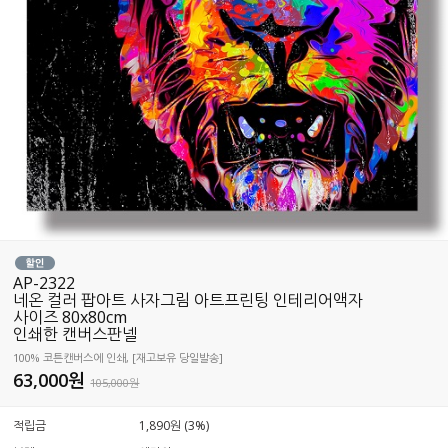
AP-2322
네온 컬러 팝아트 사자그림 아트프린팅 인테리어액자
사이즈 80x80cm
인쇄한 캔버스판넬
100% 코튼캔버스에 인쇄, [재고보유 당일발송]
63,000
원
105,000원
적립금
1,890원 (3%)