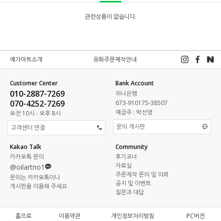
관련상품이 없습니다.
예가아트소개
유화주문제작안내
Customer Center
Bank Account
010-2887-7269
하나은행
070-4252-7269
673-910175-38507
예금주 : 박선영
오전 10시 - 오후 8시
문의 게시판
고객센터 연결
Kakao Talk
Community
카카오톡 문의
후기코너
자료실
@oilartno1
주문제작 문의 및 의뢰
문의는 카카오톡이나
공지 및 이벤트
게시판을 이용해 주세요
질문과 대답
홈으로
이용약관
개인정보처리방침
PC버전