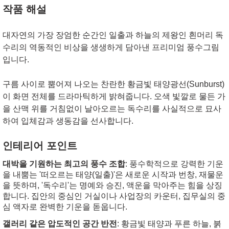
작품 해설
대자연의 가장 장엄한 순간인 일출과 하늘의 제왕인 흰머리 독
수리의 역동적인 비상을 생생하게 담아낸 프리미엄 풍수그림
입니다.
구름 사이로 뿜어져 나오는 찬란한 황금빛 태양광선(Sunburst)
이 화면 전체를 드라마틱하게 밝혀줍니다. 오색 빛깔로 물든 가
을 산맥 위를 거침없이 날아오르는 독수리를 사실적으로 묘사
하여 입체감과 생동감을 선사합니다.
인테리어 포인트
대박을 기원하는 최고의 풍수 조합
: 풍수학적으로 강력한 기운
을 내뿜는 '떠오르는 태양(일출)'은 새로운 시작과 번창, 재물운
을 뜻하며, '독수리'는 명예와 승진, 액운을 막아주는 힘을 상징
합니다. 집안의 중심인 거실이나 사업장의 카운터, 집무실의 중
심 액자로 완벽한 기운을 돋웁니다.
갤러리 같은 압도적인 공간 반전
: 황금빛 태양과 푸른 하늘, 붉