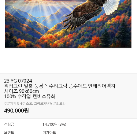
23 YG 07024
직접그린 일출 풍경 독수리그림 풍수아트 인테리어액자
사이즈 90x60cm
100% 수작업 캔버스유화
주문제작 3-4주 소요, 그림크기변경 문의요망
490,000
원
적립금
14,700원 (3%)
브랜드
예가아트