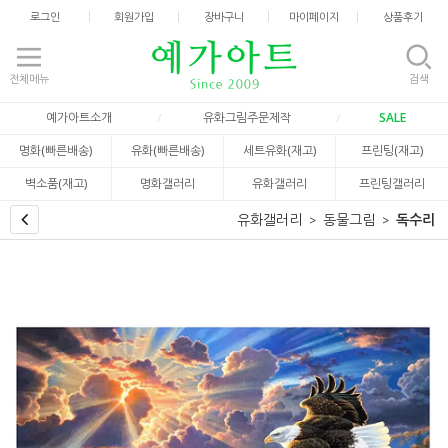
로그인
회원가입
장바구니
마이페이지
상품후기
전체메뉴
검색
예가아트소개
유화그림주문제작
SALE
명화(빠른배송)
유화(빠른배송)
세트유화(재고)
프린팅(재고)
벽소품(재고)
명화갤러리
유화갤러리
프린팅갤러리
유화갤러리
동물그림
독수리